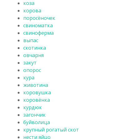
коза
корова
поросёночек
свиноматка
свиноферма
выпас
скотинка
овчарня
закут
опорос
кура
животина
коровушка
коровёнка
курдюк
загончик
буйволица
крупный рогатый скот
нести яйцо