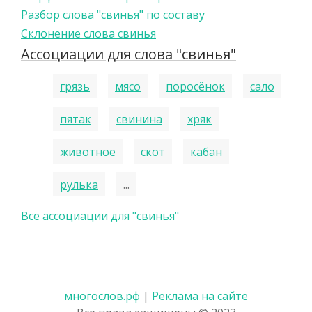
Разбор слова "свинья" по составу
Склонение слова свинья
Ассоциации для слова "свинья"
грязь
мясо
поросёнок
сало
пятак
свинина
хряк
животное
скот
кабан
рулька
...
Все ассоциации для "свинья"
многослов.рф
|
Реклама на сайте