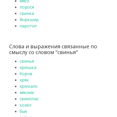
мясо
порося
свинка
йоркшир
паротит
Слова и выражения связанные по
смыслу со словом "свинья"
свинья
хрюшка
боров
хряк
хрюкало
мясник
свинопас
козёл
бык