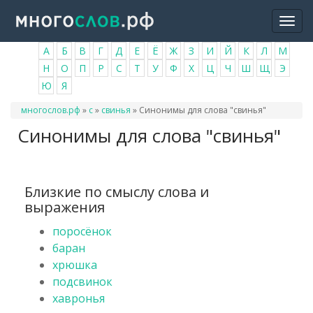
Перейти
Togg
к
navi
основному
А
Б
В
Г
Д
Е
Ё
Ж
З
И
Й
К
Л
М
содержанию
Н
О
П
Р
С
Т
У
Ф
Х
Ц
Ч
Ш
Щ
Э
Ю
Я
Вы
многослов.рф
»
с
»
свинья
»
Синонимы для слова "свинья"
здесь
Синонимы для слова "свинья"
Близкие по смыслу слова и
выражения
поросёнок
баран
хрюшка
подсвинок
хавронья