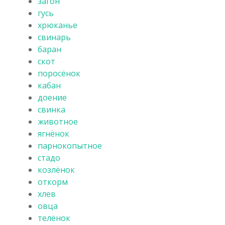
загон
гусь
хрюканье
свинарь
баран
скот
поросёнок
кабан
доение
свинка
животное
ягнёнок
парнокопытное
стадо
козлёнок
откорм
хлев
овца
телёнок