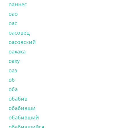
оаннес
оао
оас
оасовец
оасовский
оахака
оаху
оаэ
об
оба
обабив
обабивши
обабивший
обабившийся