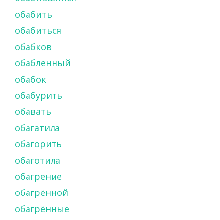
обабить
обабиться
обабков
обабленный
обабок
обабурить
обавать
обагатила
обагорить
обаготила
обагрение
обагрённой
обагрённые