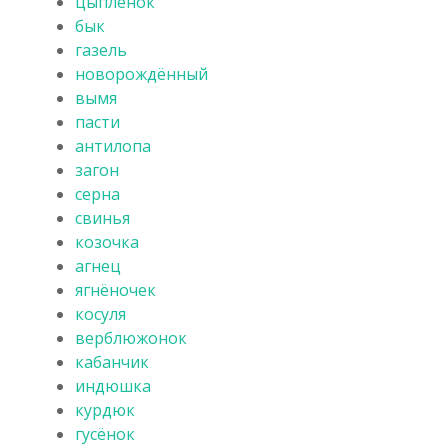
цыплёнок
бык
газель
новорождённый
вымя
пасти
антилопа
загон
серна
свинья
козочка
агнец
ягнёночек
косуля
верблюжонок
кабанчик
индюшка
курдюк
гусёнок