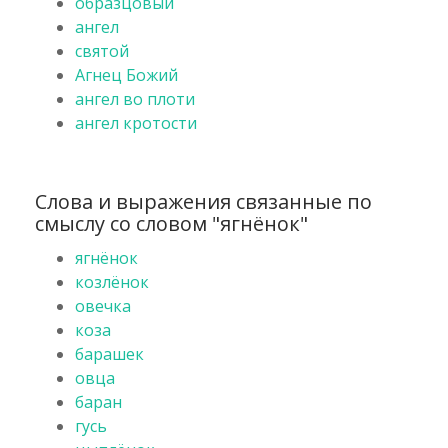
образцовый
ангел
святой
Агнец Божий
ангел во плоти
ангел кротости
Слова и выражения связанные по
смыслу со словом "ягнёнок"
ягнёнок
козлёнок
овечка
коза
барашек
овца
баран
гусь