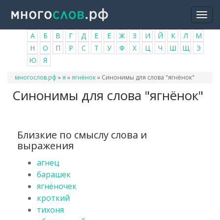
Перейти
Togg
к
navi
основному
А
Б
В
Г
Д
Е
Ё
Ж
З
И
Й
К
Л
М
содержанию
Н
О
П
Р
С
Т
У
Ф
Х
Ц
Ч
Ш
Щ
Э
Ю
Я
Вы
многослов.рф
»
я
»
ягнёнок
»
Синонимы для слова "ягнёнок"
здесь
Синонимы для слова "ягнёнок"
Близкие по смыслу слова и
выражения
агнец
барашек
ягнёночек
кроткий
тихоня