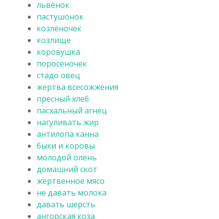
львёнок
пастушонок
козлёночек
козлище
коровушка
поросёночек
стадо овец
жертва всесожжения
пресный хлеб
пасхальный агнец
нагуливать жир
антилопа канна
быки и коровы
молодой олень
домашний скот
жертвенное мясо
не давать молока
давать шерсть
ангорская коза