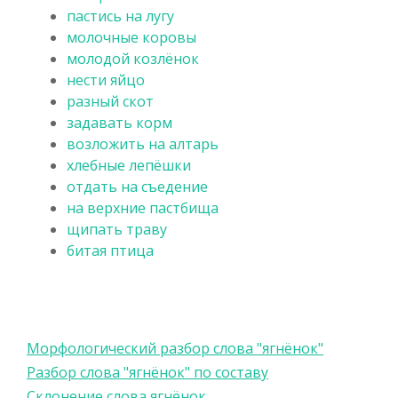
пастись на лугу
молочные коровы
молодой козлёнок
нести яйцо
разный скот
задавать корм
возложить на алтарь
хлебные лепёшки
отдать на съедение
на верхние пастбища
щипать траву
битая птица
Морфологический разбор слова "ягнёнок"
Разбор слова "ягнёнок" по составу
Склонение слова ягнёнок