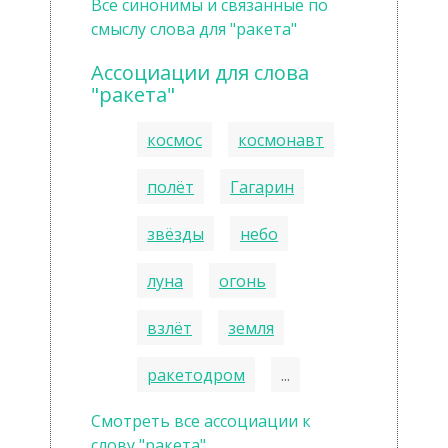
Все синонимы и связанные по
смыслу слова для "ракета"
Ассоциации для слова
"ракета"
космос
космонавт
полёт
Гагарин
звёзды
небо
луна
огонь
взлёт
земля
ракетодром
...
Смотреть все ассоциации к
слову "ракета"