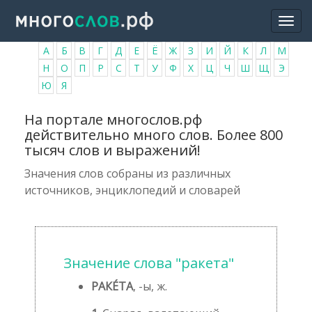
Перейти
Togg
к
navi
основному
А
Б
В
Г
Д
Е
Ё
Ж
З
И
Й
К
Л
М
содержанию
Н
О
П
Р
С
Т
У
Ф
Х
Ц
Ч
Ш
Щ
Э
Ю
Я
На портале многослов.рф
действительно много слов. Более 800
тысяч слов и выражений!
Значения слов собраны из различных
источников, энциклопедий и словарей
Значение слова "ракета"
РАКЕ́ТА
, -ы, ж.