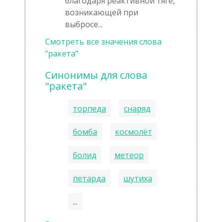
благодаря реактивной тяге,
возникающей при
выбросе...
Смотреть все значения слова
"ракета"
Синонимы для слова
"ракета"
торпеда
снаряд
бомба
космолёт
болид
метеор
петарда
шутиха
...