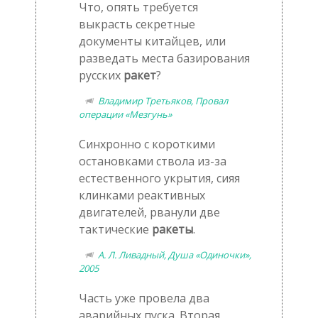
Что, опять требуется
выкрасть секретные
документы китайцев, или
разведать места базирования
русских
ракет
?
Владимир Третьяков, Провал
операции «Мезгунь»
Синхронно с короткими
остановками ствола из-за
естественного укрытия, сияя
клинками реактивных
двигателей, рванули две
тактические
ракеты
.
А. Л. Ливадный, Душа «Одиночки»,
2005
Часть уже провела два
аварийных пуска. Вторая