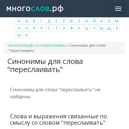
Перейти
Togg
к
navi
основному
А
Б
В
Г
Д
Е
Ё
Ж
З
И
Й
К
Л
М
содержанию
Н
О
П
Р
С
Т
У
Ф
Х
Ц
Ч
Ш
Щ
Э
Ю
Я
Вы
многослов.рф
»
п
»
переслаивать
»
Синонимы для слова
здесь
"переслаивать"
Синонимы для слова
"переслаивать"
Синонимы для слова "переслаивать" не
найдены.
Слова и выражения связанные по
смыслу со словом "переслаивать"