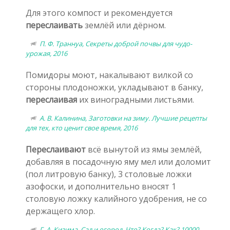
Для этого компост и рекомендуется
переслаивать
землёй или дёрном.
П. Ф. Траннуа, Секреты доброй почвы для чудо-
урожая, 2016
Помидоры моют, накалывают вилкой со
стороны плодоножки, укладывают в банку,
переслаивая
их виноградными листьями.
А. В. Калинина, Заготовки на зиму. Лучшие рецепты
для тех, кто ценит свое время, 2016
Переслаивают
всё вынутой из ямы землёй,
добавляя в посадочную яму мел или доломит
(пол литровую банку), 3 столовые ложки
азофоски, и дополнительно вносят 1
столовую ложку калийного удобрения, не со
держащего хлор.
Г. А. Кизима, Сад и огород. Что? Когда? Как? 10000