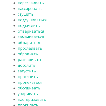
переслаивать
пассировать
стушить
подсушиваться
подкислить
отвариваться
замачиваться
обжариться
прослаивать
обровнять
разваривать
досолить
загустить
прослоить
пропекаться
обсушивать
уваривать
пастеризовать
прокипеть