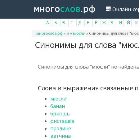
Перейти
Онлайн-се
к
основному
А
Б
В
Г
Д
Е
Ё
Ж
З
И
Й
К
содержанию
Вы
многослов.рф
»
м
»
мюсли
»
Синонимы для слова "мюс
здесь
Синонимы для слова "мюс
Синонимы для слова "мюсли" не найдены
Слова и выражения связанные п
мюсли
банан
бриошь
фисташка
пралине
ветчина