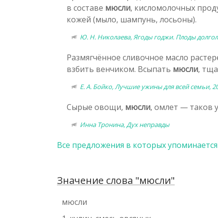
в составе
мюсли
, кисломолочных проду
кожей (мыло, шампунь, лосьоны).
Ю. Н. Николаева, Ягоды годжи. Плоды долгол
Размягчённое сливочное масло растере
взбить венчиком. Всыпать
мюсли
, тщ
Е. А. Бойко, Лучшие ужины для всей семьи, 2
Сырые овощи,
мюсли
, омлет — таков 
Инна Тронина, Дух неправды
Все предложения в которых упоминается
Значение слова "мюсли"
мюсли