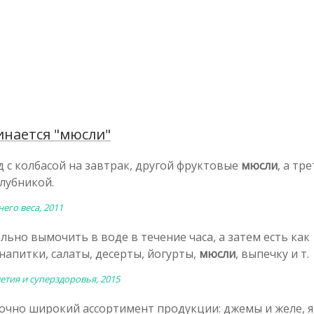
нается "мюсли"
 с колбасой на завтрак, другой фруктовые
мюсли
, а тр
лубникой.
его веса, 2011
ьно вымочить в воде в течение часа, а затем есть как
напитки, салаты, десерты, йогурты,
мюсли
, выпечку и т.
етия и суперздоровья, 2015
точно широкий ассортимент продукции: джемы и желе, 