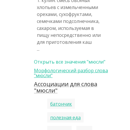
1. кулин. смесь овсяных
хлопьев с измельченными
орехами, сухофруктами,
семечками подсолнечника,
сахаром, используемая в
пищу непосредственно или
для приготовления каш
...
Открыть все значения "мюсли"
Морфологический разбор слова
"мюсли"
Ассоциации для слова
"мюсли"
батончик
полезная еда