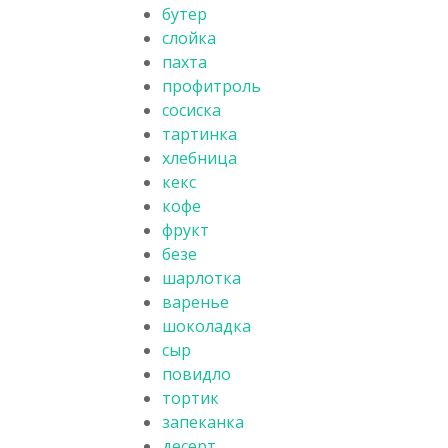
бутер
слойка
пахта
профитроль
сосиска
тартинка
хлебница
кекс
кофе
фрукт
безе
шарлотка
варенье
шоколадка
сыр
повидло
тортик
запеканка
десерт