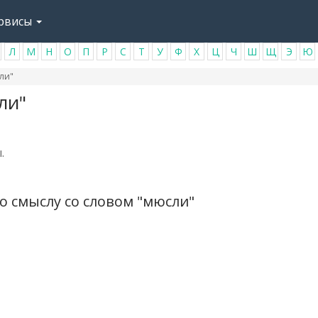
рвисы
Л
М
Н
О
П
Р
С
Т
У
Ф
Х
Ц
Ч
Ш
Щ
Э
Ю
ли"
ли"
.
о смыслу со словом "мюсли"