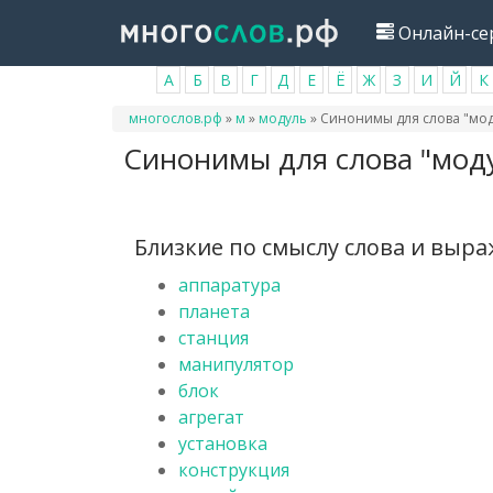
Перейти
Онлайн-се
к
основному
А
Б
В
Г
Д
Е
Ё
Ж
З
И
Й
К
содержанию
Вы
многослов.рф
»
м
»
модуль
»
Синонимы для слова "мод
здесь
Синонимы для слова "мод
Близкие по смыслу слова и выр
аппаратура
планета
станция
манипулятор
блок
агрегат
установка
конструкция