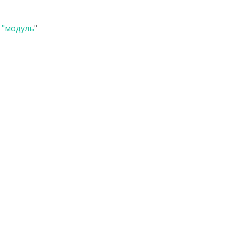
 "
модуль
"