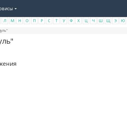
рвисы
Л
М
Н
О
П
Р
С
Т
У
Ф
Х
Ц
Ч
Ш
Щ
Э
Ю
уль"
уль"
ажения