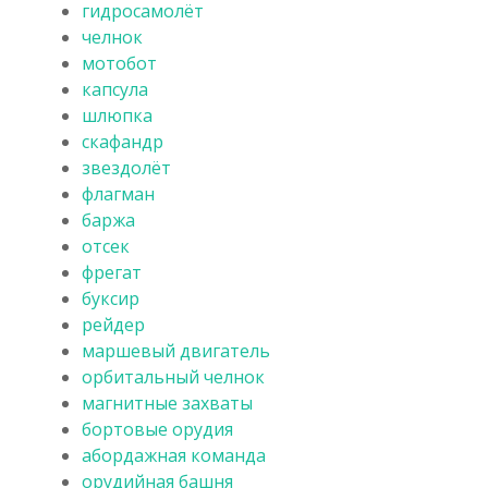
гидросамолёт
челнок
мотобот
капсула
шлюпка
скафандр
звездолёт
флагман
баржа
отсек
фрегат
буксир
рейдер
маршевый двигатель
орбитальный челнок
магнитные захваты
бортовые орудия
абордажная команда
орудийная башня