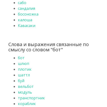
сабо
сандалия
босоножка
калоша
Кавасаки
Слова и выражения связанные по
смыслу со словом "бот"
бот
шлюп
плотик
шаттл
буй
вельбот
модуль
транспортник
кораблик