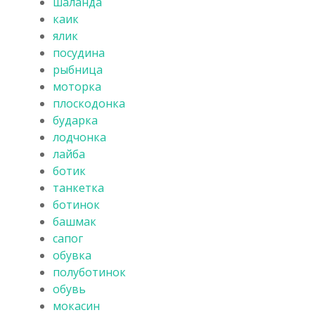
шаланда
каик
ялик
посудина
рыбница
моторка
плоскодонка
бударка
лодчонка
лайба
ботик
танкетка
ботинок
башмак
сапог
обувка
полуботинок
обувь
мокасин