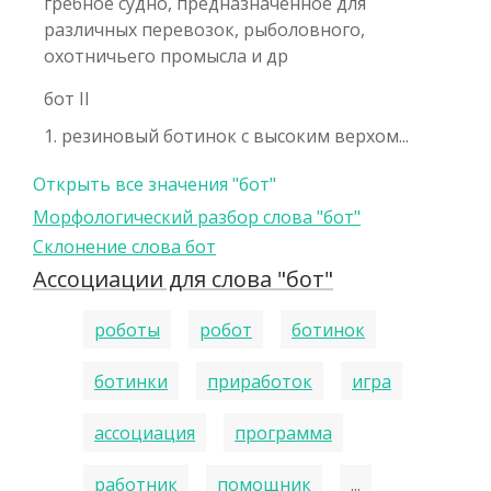
гребное судно, предназначенное для
различных перевозок, рыболовного,
охотничьего промысла и др
бот II
1. резиновый ботинок с высоким верхом...
Открыть все значения "бот"
Морфологический разбор слова "бот"
Склонение слова бот
Ассоциации для слова "бот"
роботы
робот
ботинок
ботинки
приработок
игра
ассоциация
программа
работник
помощник
...