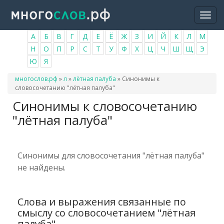
Перейти
Togg
к
navi
основному
А
Б
В
Г
Д
Е
Ё
Ж
З
И
Й
К
Л
М
содержанию
Н
О
П
Р
С
Т
У
Ф
Х
Ц
Ч
Ш
Щ
Э
Ю
Я
Вы
многослов.рф
»
л
»
лётная палуба
»
Синонимы к
здесь
словосочетанию "лётная палуба"
Синонимы к словосочетанию
"лётная палуба"
Синонимы для словосочетания "лётная палуба"
не найдены.
Слова и выражения связанные по
смыслу со словосочетанием "лётная
палуба"