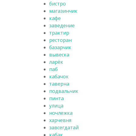
бистро
магазинчик
кафе
заведение
трактир
ресторан
базарчик
вывеска
ларёк
паб
кабачок
таверна
подвальчик
пинта
улица
ночлежка
харчевня
завсегдатай
кабак