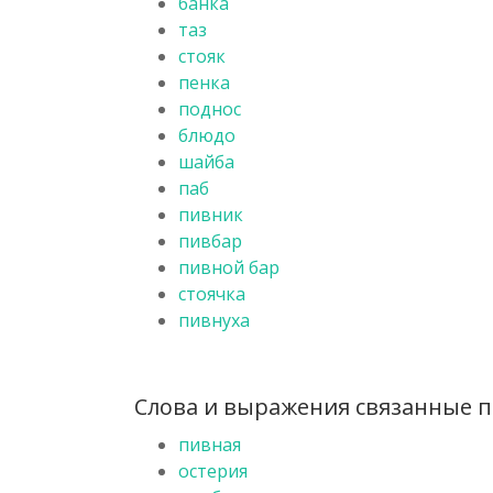
банка
таз
стояк
пенка
поднос
блюдо
шайба
паб
пивник
пивбар
пивной бар
стоячка
пивнуха
Слова и выражения связанные по
пивная
остерия