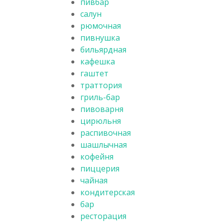
пивбар
салун
рюмочная
пивнушка
бильярдная
кафешка
гаштет
траттория
гриль-бар
пивоварня
цирюльня
распивочная
шашлычная
кофейня
пиццерия
чайная
кондитерская
бар
ресторация