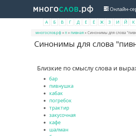
Перейти
Онлайн-се
к
основному
А
Б
В
Г
Д
Е
Ё
Ж
З
И
Й
К
содержанию
Вы
многослов.рф
»
п
»
пивная
»
Синонимы для слова "пив
здесь
Синонимы для слова "пив
Близкие по смыслу слова и выр
бар
пивнушка
кабак
погребок
трактир
закусочная
кафе
шалман