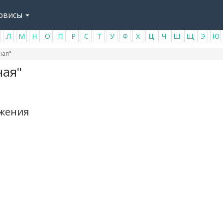
рвисы
Л
М
Н
О
П
Р
С
Т
У
Ф
Х
Ц
Ч
Ш
Щ
Э
Ю
ная"
ная"
ажения