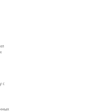
ил
и
у с
анных