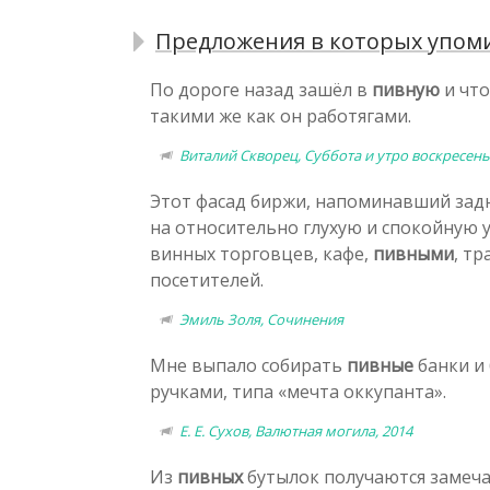
Предложения в которых упоми
По дороге назад зашёл в
пивную
и что
такими же как он работягами.
Виталий Скворец, Суббота и утро воскресень
Этот фасад биржи, напоминавший задн
на относительно глухую и спокойную у
винных торговцев, кафе,
пивными
, т
посетителей.
Эмиль Золя, Сочинения
Мне выпало собирать
пивные
банки и 
ручками, типа «мечта оккупанта».
Е. Е. Сухов, Валютная могила, 2014
Из
пивных
бутылок получаются замеча