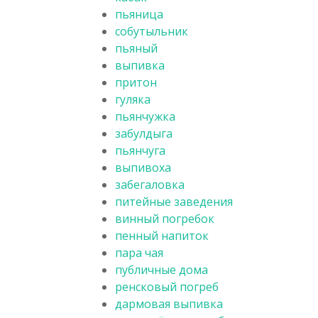
пьяница
собутыльник
пьяный
выпивка
притон
гуляка
пьянчужка
забулдыга
пьянчуга
выпивоха
забегаловка
питейные заведения
винный погребок
пенный напиток
пара чая
публичные дома
ренсковый погреб
дармовая выпивка