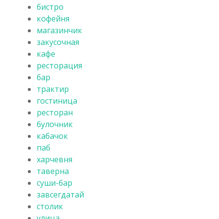
бистро
кофейня
магазинчик
закусочная
кафе
ресторация
бар
трактир
гостиница
ресторан
булочник
кабачок
паб
харчевня
таверна
суши-бар
завсегдатай
столик
улица