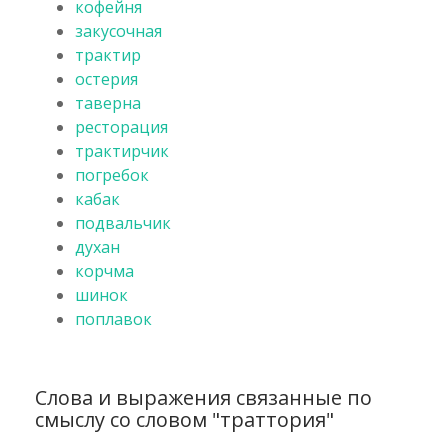
кофейня
закусочная
трактир
остерия
таверна
ресторация
трактирчик
погребок
кабак
подвальчик
духан
корчма
шинок
поплавок
Слова и выражения связанные по
смыслу со словом "траттория"