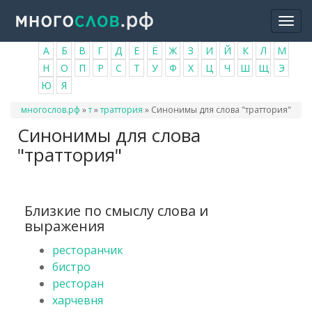
Перейти
Togg
к
navi
основному
А
Б
В
Г
Д
Е
Ё
Ж
З
И
Й
К
Л
М
содержанию
Н
О
П
Р
С
Т
У
Ф
Х
Ц
Ч
Ш
Щ
Э
Ю
Я
Вы
многослов.рф
»
т
»
траттория
»
Синонимы для слова "траттория"
здесь
Синонимы для слова
"траттория"
Близкие по смыслу слова и
выражения
ресторанчик
бистро
ресторан
харчевня