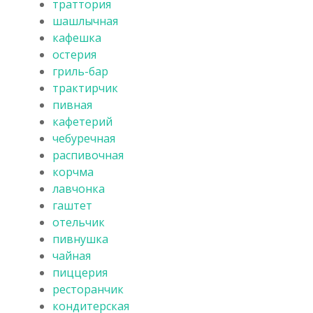
траттория
шашлычная
кафешка
остерия
гриль-бар
трактирчик
пивная
кафетерий
чебуречная
распивочная
корчма
лавчонка
гаштет
отельчик
пивнушка
чайная
пиццерия
ресторанчик
кондитерская