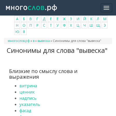
Перейти
Togg
к
navi
основному
А
Б
В
Г
Д
Е
Ё
Ж
З
И
Й
К
Л
М
содержанию
Н
О
П
Р
С
Т
У
Ф
Х
Ц
Ч
Ш
Щ
Э
Ю
Я
Вы
многослов.рф
»
в
»
вывеска
»
Синонимы для слова "вывеска"
здесь
Синонимы для слова "вывеска"
Близкие по смыслу слова и
выражения
витрина
ценник
надпись
указатель
фасад