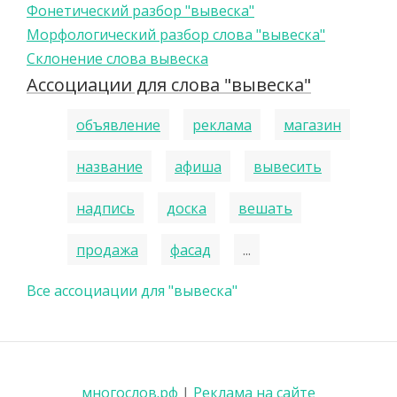
Фонетический разбор "вывеска"
Морфологический разбор слова "вывеска"
Склонение слова вывеска
Ассоциации для слова "вывеска"
объявление
реклама
магазин
название
афиша
вывесить
надпись
доска
вешать
продажа
фасад
...
Все ассоциации для "вывеска"
многослов.рф
|
Реклама на сайте