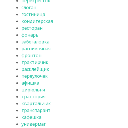
перекрёсток
слоган
гостиница
кондитерская
ресторан
фонарь
забегаловка
распивочная
фронтон
трактирчик
расклейщик
переулочек
афишка
цирюльня
траттория
квартальчик
транспарант
кафешка
универмаг