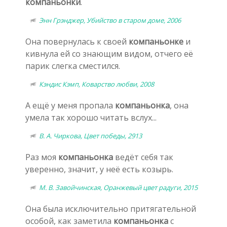
компаньонки
.
Энн Грэнджер, Убийство в старом доме, 2006
Она повернулась к своей
компаньонке
и
кивнула ей со знающим видом, отчего её
парик слегка сместился.
Кэндис Кэмп, Коварство любви, 2008
А ещё у меня пропала
компаньонка
, она
умела так хорошо читать вслух...
В. А. Чиркова, Цвет победы, 2913
Раз моя
компаньонка
ведёт себя так
уверенно, значит, у неё есть козырь.
М. В. Завойчинская, Оранжевый цвет радуги, 2015
Она была исключительно притягательной
особой, как заметила
компаньонка
с