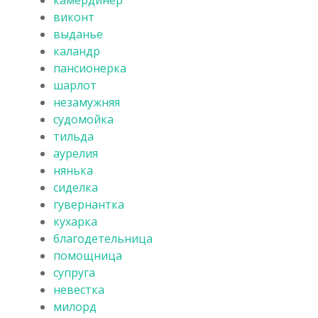
виконт
выданье
каландр
пансионерка
шарлот
незамужняя
судомойка
тильда
аурелия
нянька
сиделка
гувернантка
кухарка
благодетельница
помощница
супруга
невестка
милорд