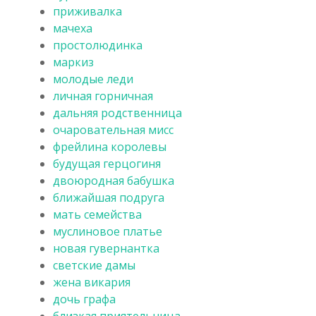
приживалка
мачеха
простолюдинка
маркиз
молодые леди
личная горничная
дальняя родственница
очаровательная мисс
фрейлина королевы
будущая герцогиня
двоюродная бабушка
ближайшая подруга
мать семейства
муслиновое платье
новая гувернантка
светские дамы
жена викария
дочь графа
близкая приятельница