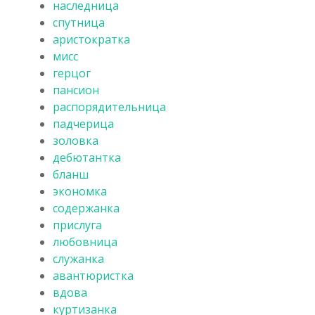
наследница
спутница
аристократка
мисс
герцог
пансион
распорядительница
падчерица
золовка
дебютантка
бланш
экономка
содержанка
прислуга
любовница
служанка
авантюристка
вдова
куртизанка