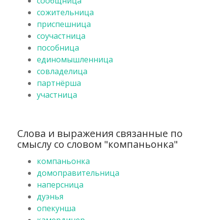
сообщница
сожительница
приспешница
соучастница
пособница
единомышленница
совладелица
партнёрша
участница
Слова и выражения связанные по
смыслу со словом "компаньонка"
компаньонка
домоправительница
наперсница
дуэнья
опекунша
камердинер