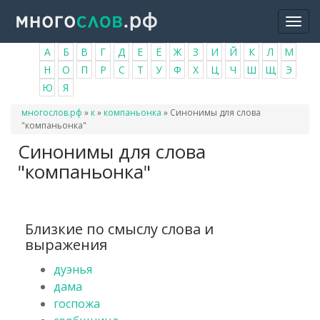
Перейти
Togg
к
navi
основному
А
Б
В
Г
Д
Е
Ё
Ж
З
И
Й
К
Л
М
содержанию
Н
О
П
Р
С
Т
У
Ф
Х
Ц
Ч
Ш
Щ
Э
Ю
Я
Вы
многослов.рф
»
к
»
компаньонка
»
Синонимы для слова
здесь
"компаньонка"
Синонимы для слова
"компаньонка"
Близкие по смыслу слова и
выражения
дуэнья
дама
госпожа