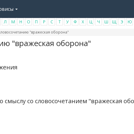
рвисы
Л
М
Н
О
П
Р
С
Т
У
Ф
Х
Ц
Ч
Ш
Щ
Э
Ю
словосочетанию "вражеская оборона"
ию "вражеская оборона"
ажения
о смыслу со словосочетанием "вражеская об