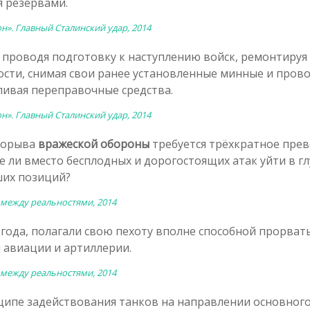
 резервами.
н». Главный Сталинский удар, 2014
 проводя подготовку к наступлению войск, ремонтируя 
ости, снимая свои ранее установленные минные и пров
вливая переправочные средства.
н». Главный Сталинский удар, 2014
прорыва
вражеской обороны
требуется трёхкратное прев
е ли вместо бесплодных и дорогостоящих атак уйти в г
ших позиций?
 между реальностями, 2014
 года, полагали свою пехоту вполне способной прорват
 авиации и артиллерии.
 между реальностями, 2014
ипе задействования танков на направлении основного