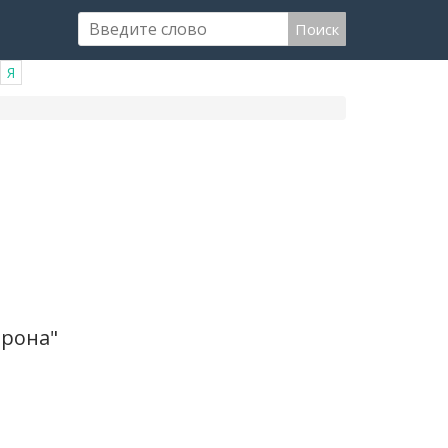
Поиск
Я
орона"