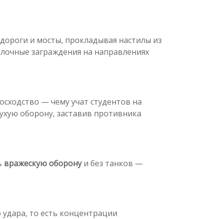
дороги и мосты, прокладывая настилы из
олочные заграждения на направлениях
осходство — чему учат студентов на
лухую оборону, заставив противника
ь
вражескую оборону
и без танков —
 удара, то есть концентрации