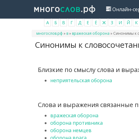
Перейти
Онлайн-се
к
основному
А
Б
В
Г
Д
Е
Ё
Ж
З
И
Й
К
содержанию
Вы
многослов.рф
»
в
»
вражеская оборона
»
Синонимы к 
здесь
Синонимы к словосочетан
Близкие по смыслу слова и выр
неприятельская оборона
Слова и выражения связанные п
вражеская оборона
оборона противника
оборона немцев
оборона врага