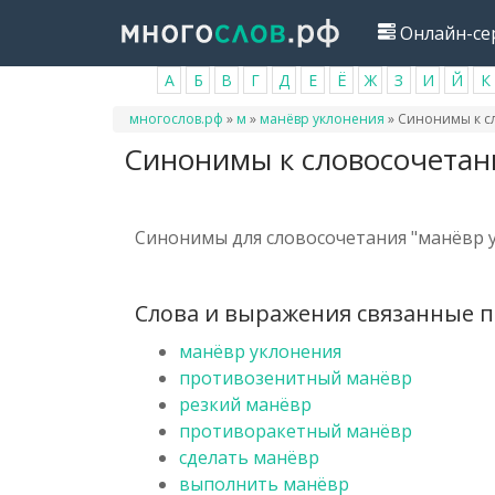
Перейти
Онлайн-се
к
основному
А
Б
В
Г
Д
Е
Ё
Ж
З
И
Й
К
содержанию
Вы
многослов.рф
»
м
»
манёвр уклонения
»
Синонимы к с
здесь
Синонимы к словосочетан
Синонимы для словосочетания "манёвр у
Слова и выражения связанные п
манёвр уклонения
противозенитный манёвр
резкий манёвр
противоракетный манёвр
сделать манёвр
выполнить манёвр