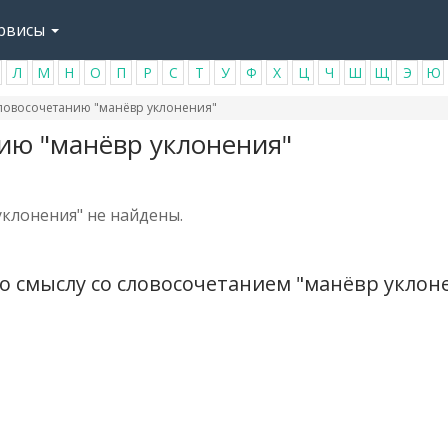
рвисы
Л
М
Н
О
П
Р
С
Т
У
Ф
Х
Ц
Ч
Ш
Щ
Э
Ю
ловосочетанию "манёвр уклонения"
ию "манёвр уклонения"
клонения" не найдены.
о смыслу со словосочетанием "манёвр уклон