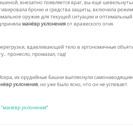
шиной, внезапно появляется враг, вы ещё шевельнуться
тивировала броню и средства защиты, включила режим
мальное оружие для текущей ситуации и оптимальный 
едприняла
манёвр уклонения
от вражеского огня.
перегрузки, вдавливающей тело в эргономичные объяти
... пронесло, промазал, гад!
йсера, их орудийные башни выплеснули самонаводящие
нёвр уклонения
, но уже было ясно, что он не успевает.
 "
манёвр уклонения
"