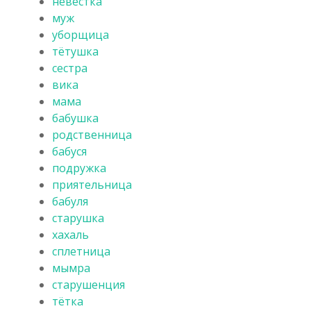
невестка
муж
уборщица
тётушка
сестра
вика
мама
бабушка
родственница
бабуся
подружка
приятельница
бабуля
старушка
хахаль
сплетница
мымра
старушенция
тётка