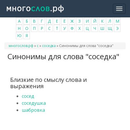
Перейти
Togg
к
navi
основному
А
Б
В
Г
Д
Е
Ё
Ж
З
И
Й
К
Л
М
содержанию
Н
О
П
Р
С
Т
У
Ф
Х
Ц
Ч
Ш
Щ
Э
Ю
Я
Вы
многослов.рф
»
с
»
соседка
»
Синонимы для слова "соседка"
здесь
Синонимы для слова "соседка"
Близкие по смыслу слова и
выражения
сосед
соседушка
шабровка