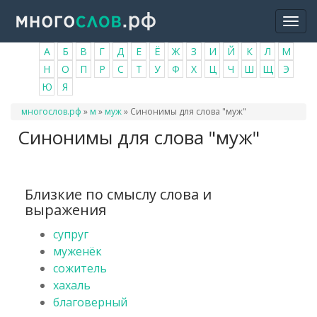
Перейти
Togg
к
navi
основному
А
Б
В
Г
Д
Е
Ё
Ж
З
И
Й
К
Л
М
содержанию
Н
О
П
Р
С
Т
У
Ф
Х
Ц
Ч
Ш
Щ
Э
Ю
Я
Вы
многослов.рф
»
м
»
муж
»
Синонимы для слова "муж"
здесь
Синонимы для слова "муж"
Близкие по смыслу слова и
выражения
супруг
муженёк
сожитель
хахаль
благоверный