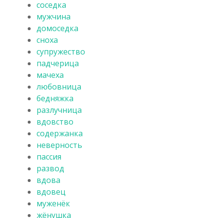
соседка
мужчина
домоседка
сноха
супружество
падчерица
мачеха
любовница
бедняжка
разлучница
вдовство
содержанка
неверность
пассия
развод
вдова
вдовец
муженёк
жёнушка