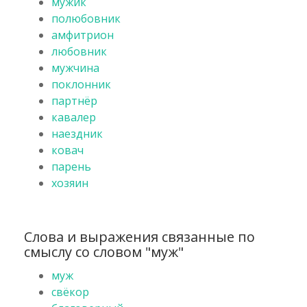
мужик
полюбовник
амфитрион
любовник
мужчина
поклонник
партнёр
кавалер
наездник
ковач
парень
хозяин
Слова и выражения связанные по
смыслу со словом "муж"
муж
свёкор