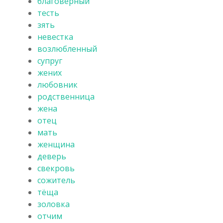
благоверный
тесть
зять
невестка
возлюбленный
супруг
жених
любовник
родственница
жена
отец
мать
женщина
деверь
свекровь
сожитель
тёща
золовка
отчим