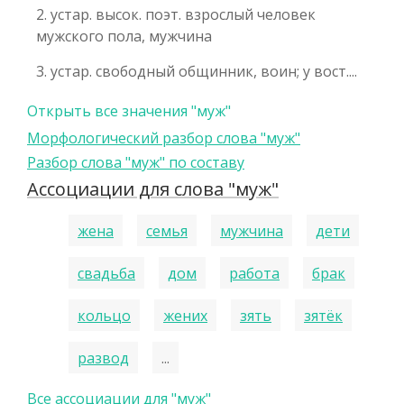
2. устар. высок. поэт. взрослый человек
мужского пола, мужчина
3. устар. свободный общинник, воин; у вост....
Открыть все значения "муж"
Морфологический разбор слова "муж"
Разбор слова "муж" по составу
Ассоциации для слова "муж"
жена
семья
мужчина
дети
свадьба
дом
работа
брак
кольцо
жених
зять
зятёк
развод
...
Все ассоциации для "муж"