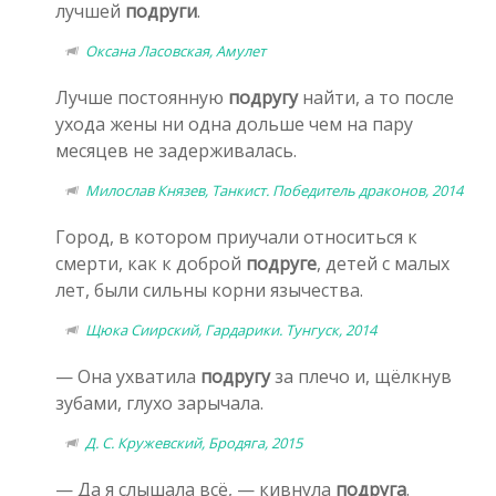
лучшей
подруги
.
Оксана Ласовская, Амулет
Лучше постоянную
подругу
найти, а то после
ухода жены ни одна дольше чем на пару
месяцев не задерживалась.
Милослав Князев, Танкист. Победитель драконов, 2014
Город, в котором приучали относиться к
смерти, как к доброй
подруге
, детей с малых
лет, были сильны корни язычества.
Щюка Сиирский, Гардарики. Тунгуск, 2014
— Она ухватила
подругу
за плечо и, щёлкнув
зубами, глухо зарычала.
Д. С. Кружевский, Бродяга, 2015
— Да я слышала всё, — кивнула
подруга
.