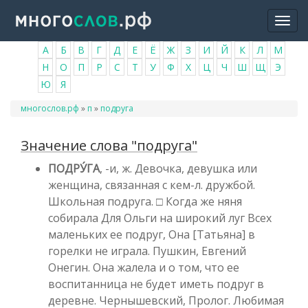
Перейти
Togg
к
navi
основному
А
Б
В
Г
Д
Е
Ё
Ж
З
И
Й
К
Л
М
содержанию
Н
О
П
Р
С
Т
У
Ф
Х
Ц
Ч
Ш
Щ
Э
Ю
Я
Вы
многослов.рф
»
п
»
подруга
здесь
Значение слова "подруга"
ПОДРУ́ГА
, -и, ж. Девочка, девушка или
женщина, связанная с кем-л. дружбой.
Школьная подруга. □ Когда же няня
собирала Для Ольги на широкий луг Всех
маленьких ее подруг, Она [Татьяна] в
горелки не играла. Пушкин, Евгений
Онегин. Она жалела и о том, что ее
воспитанница не будет иметь подруг в
деревне. Чернышевский, Пролог. Любимая