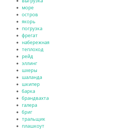
выгрузка
море
остров
якорь
погрузка
фрегат
набережная
теплоход
рейд
эллинг
шхеры
шаланда
шкипер
барка
брандвахта
галера
бриг
тральщик
плашкоут