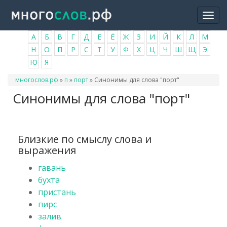
Перейти
Togg
к
navi
основному
А
Б
В
Г
Д
Е
Ё
Ж
З
И
Й
К
Л
М
содержанию
Н
О
П
Р
С
Т
У
Ф
Х
Ц
Ч
Ш
Щ
Э
Ю
Я
Вы
многослов.рф
»
п
»
порт
»
Синонимы для слова "порт"
здесь
Синонимы для слова "порт"
Близкие по смыслу слова и
выражения
гавань
бухта
пристань
пирс
залив