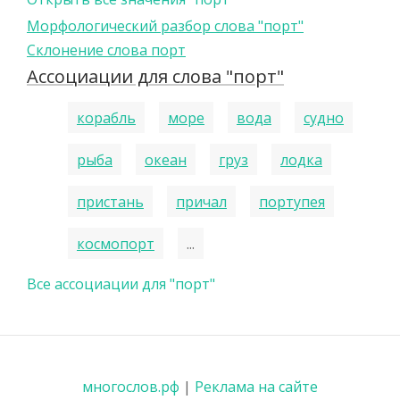
Морфологический разбор слова "порт"
Склонение слова порт
Ассоциации для слова "порт"
корабль
море
вода
судно
рыба
океан
груз
лодка
пристань
причал
портупея
космопорт
...
Все ассоциации для "порт"
многослов.рф
|
Реклама на сайте