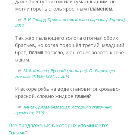
даже преступником или сумасшедшим, не
могли гореть столь яростным
пламенем
.
Р. И. Говард, Приключения Конана-варвара (сборник),
2012
Так жар пылающего золота отогнал обоих
братьев, но когда подошёл третий, младший
брат,
пламя
погасло, и он отнёс золото к себе
в дом.
М. В. Коняева, Русский хронограф. От Рюрика до
Николая II. 809–1894 гг., 2014
И вскоре рябь на воде становится кроваво-
красной, словно жидкое
пламя
?
Алиса Орлова-Вязовская, Истории о сказочных
временах, 2015
Все предложения в которых упоминается
"
пламя
"