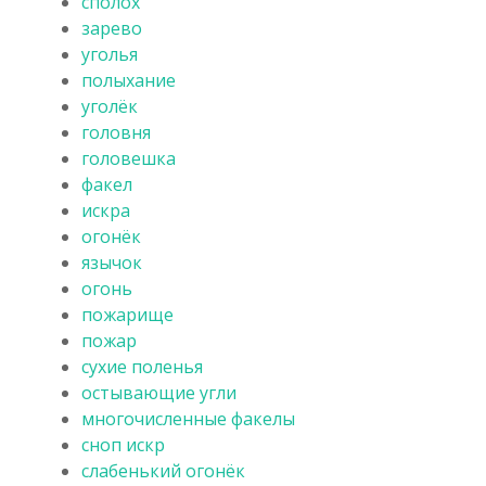
сполох
зарево
уголья
полыхание
уголёк
головня
головешка
факел
искра
огонёк
язычок
огонь
пожарище
пожар
сухие поленья
остывающие угли
многочисленные факелы
сноп искр
слабенький огонёк