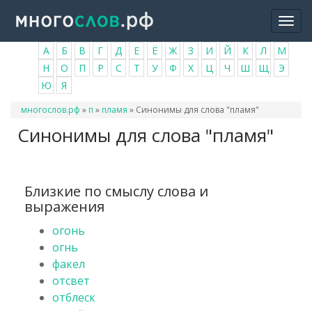
Перейти
Togg
к
navi
основному
А
Б
В
Г
Д
Е
Ё
Ж
З
И
Й
К
Л
М
содержанию
Н
О
П
Р
С
Т
У
Ф
Х
Ц
Ч
Ш
Щ
Э
Ю
Я
Вы
многослов.рф
»
п
»
пламя
»
Синонимы для слова "пламя"
здесь
Синонимы для слова "пламя"
Близкие по смыслу слова и
выражения
огонь
огнь
факел
отсвет
отблеск