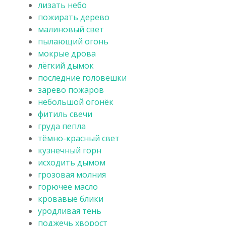
лизать небо
пожирать дерево
малиновый свет
пылающий огонь
мокрые дрова
лёгкий дымок
последние головешки
зарево пожаров
небольшой огонёк
фитиль свечи
груда пепла
тёмно-красный свет
кузнечный горн
исходить дымом
грозовая молния
горючее масло
кровавые блики
уродливая тень
поджечь хворост