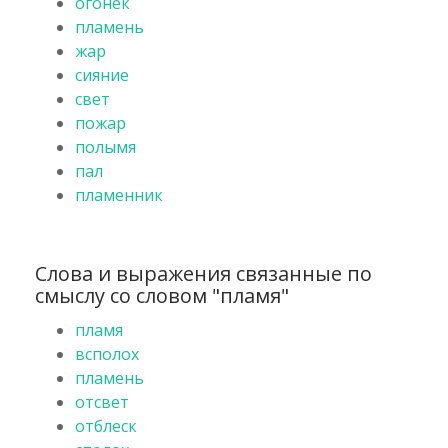
огонёк
пламень
жар
сияние
свет
пожар
полымя
пал
пламенник
Слова и выражения связанные по
смыслу со словом "пламя"
пламя
всполох
пламень
отсвет
отблеск