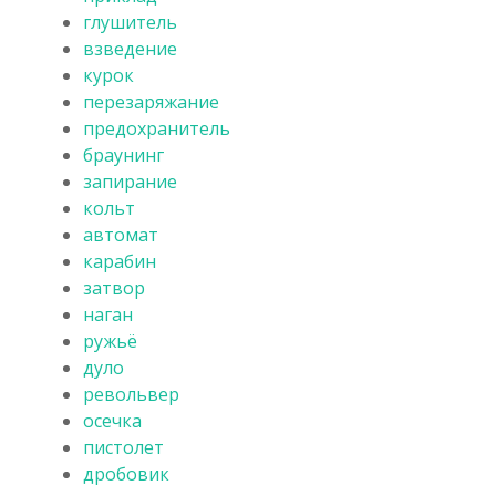
глушитель
взведение
курок
перезаряжание
предохранитель
браунинг
запирание
кольт
автомат
карабин
затвор
наган
ружьё
дуло
револьвер
осечка
пистолет
дробовик