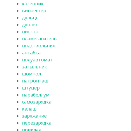
казённик
винчестер
дульце
дуплет
пистон
пламегаситель
подствольник
антабка
полуавтомат
затыльник
шомпол
патронташ
штуцер
парабеллум
самозарядка
калаш
заряжание
перезарядка
приклад