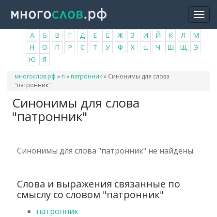
Перейти
Togg
к
navi
основному
А
Б
В
Г
Д
Е
Ё
Ж
З
И
Й
К
Л
М
содержанию
Н
О
П
Р
С
Т
У
Ф
Х
Ц
Ч
Ш
Щ
Э
Ю
Я
Вы
многослов.рф
»
п
»
патронник
»
Синонимы для слова
здесь
"патронник"
Синонимы для слова
"патронник"
Синонимы для слова "патронник" не найдены.
Слова и выражения связанные по
смыслу со словом "патронник"
патронник