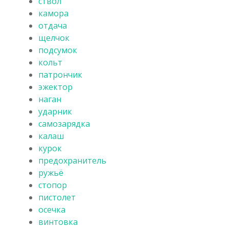
ствол
камора
отдача
щелчок
подсумок
кольт
патрончик
эжектор
наган
ударник
самозарядка
калаш
курок
предохранитель
ружьё
стопор
пистолет
осечка
винтовка