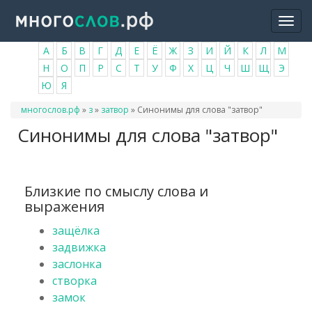
Перейти
Togg
к
navi
основному
А
Б
В
Г
Д
Е
Ё
Ж
З
И
Й
К
Л
М
содержанию
Н
О
П
Р
С
Т
У
Ф
Х
Ц
Ч
Ш
Щ
Э
Ю
Я
Вы
многослов.рф
»
з
»
затвор
»
Синонимы для слова "затвор"
здесь
Синонимы для слова "затвор"
Близкие по смыслу слова и
выражения
защёлка
задвижка
заслонка
створка
замок