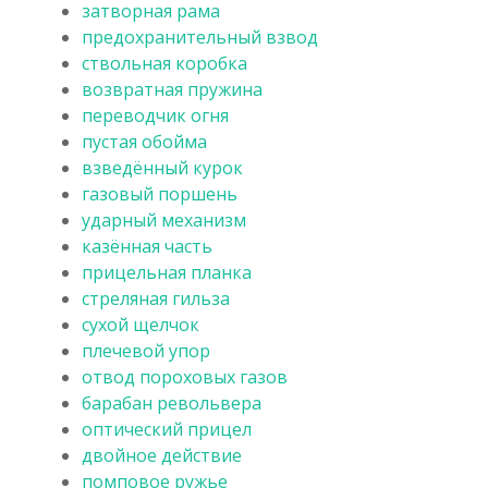
затворная рама
предохранительный взвод
ствольная коробка
возвратная пружина
переводчик огня
пустая обойма
взведённый курок
газовый поршень
ударный механизм
казённая часть
прицельная планка
стреляная гильза
сухой щелчок
плечевой упор
отвод пороховых газов
барабан револьвера
оптический прицел
двойное действие
помповое ружье