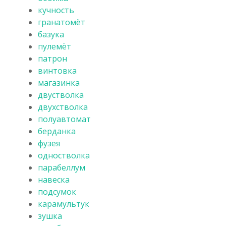
кучность
гранатомёт
базука
пулемёт
патрон
винтовка
магазинка
двустволка
двухстволка
полуавтомат
берданка
фузея
одностволка
парабеллум
навеска
подсумок
карамультук
зушка