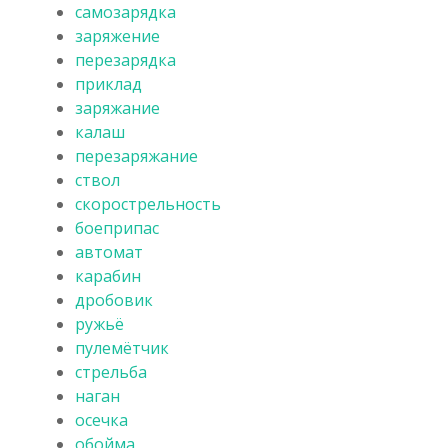
самозарядка
заряжение
перезарядка
приклад
заряжание
калаш
перезаряжание
ствол
скорострельность
боеприпас
автомат
карабин
дробовик
ружьё
пулемётчик
стрельба
наган
осечка
обойма