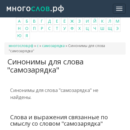
Перейти
Togg
к
navi
основному
А
Б
В
Г
Д
Е
Ё
Ж
З
И
Й
К
Л
М
содержанию
Н
О
П
Р
С
Т
У
Ф
Х
Ц
Ч
Ш
Щ
Э
Ю
Я
Вы
многослов.рф
»
с
»
самозарядка
»
Синонимы для слова
здесь
"самозарядка"
Синонимы для слова
"самозарядка"
Синонимы для слова "самозарядка" не
найдены.
Слова и выражения связанные по
смыслу со словом "самозарядка"