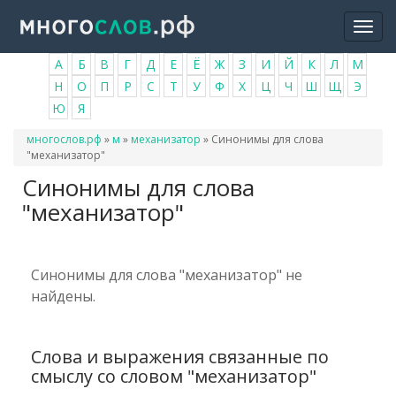
Перейти
Togg
к
navi
основному
А
Б
В
Г
Д
Е
Ё
Ж
З
И
Й
К
Л
М
содержанию
Н
О
П
Р
С
Т
У
Ф
Х
Ц
Ч
Ш
Щ
Э
Ю
Я
Вы
многослов.рф
»
м
»
механизатор
»
Синонимы для слова
здесь
"механизатор"
Синонимы для слова
"механизатор"
Синонимы для слова "механизатор" не
найдены.
Слова и выражения связанные по
смыслу со словом "механизатор"