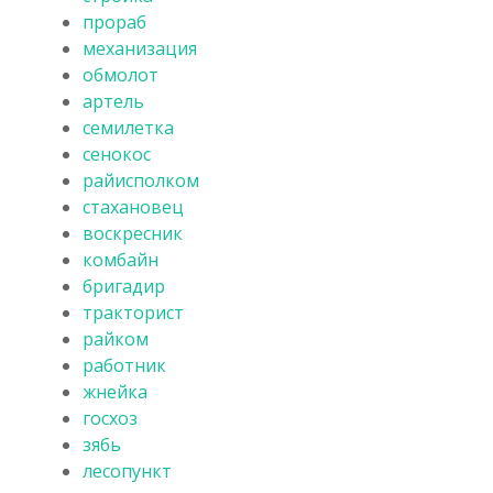
прораб
механизация
обмолот
артель
семилетка
сенокос
райисполком
стахановец
воскресник
комбайн
бригадир
тракторист
райком
работник
жнейка
госхоз
зябь
лесопункт