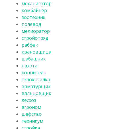
механизатор
комбайнёр
зоотехник
полевод
мелиоратор
стройотряд
рабфак
крановщица
шабашник
пахота
копнитель
сенокосилка
арматурщик
вальцовщик
лесхоз
агроном
шефство
техникум
стройка