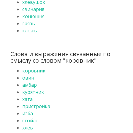
хлевушок
свинарня
конюшня
грязь
клоака
Слова и выражения связанные по
смыслу со словом "коровник"
коровник
овин
амбар
курятник
хата
пристройка
изба
стойло
хлев