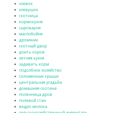
хлевок
хлевушок
скотница
кормокухня
сыроварня
маслобойня
дровяник
скотный двор
доить коров
летняя кухня
задавать корм
подсобное хозяйство
соломенные крыши
центральная усадьба
домашняя скотина
поленница дров
полевой стан
ведро молока
сельскохозяйственный инвентарь