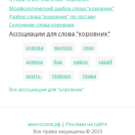
Морфологический разбор слова "коровник"
Разбор слова "коровник" по составу
Склонение слова коровник
Ассоциации для слова "коровник"
корова
молоко
сено
доярка
бык
навоз
сарай
доить
телёнок
трава
Все ассоциации для "коровник"
многослов.рф
|
Реклама на сайте
Все права защищены © 2023