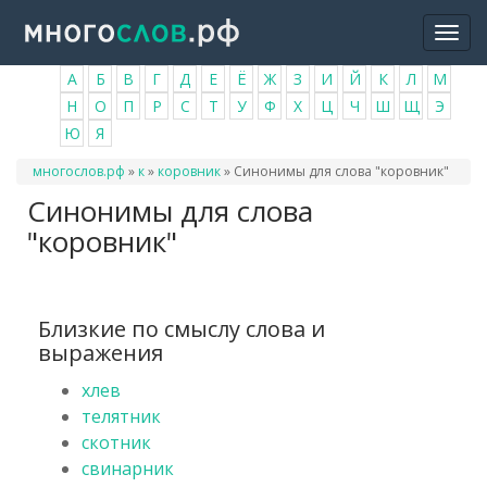
Перейти
Togg
к
navi
основному
А
Б
В
Г
Д
Е
Ё
Ж
З
И
Й
К
Л
М
содержанию
Н
О
П
Р
С
Т
У
Ф
Х
Ц
Ч
Ш
Щ
Э
Ю
Я
Вы
многослов.рф
»
к
»
коровник
»
Синонимы для слова "коровник"
здесь
Синонимы для слова
"коровник"
Близкие по смыслу слова и
выражения
хлев
телятник
скотник
свинарник