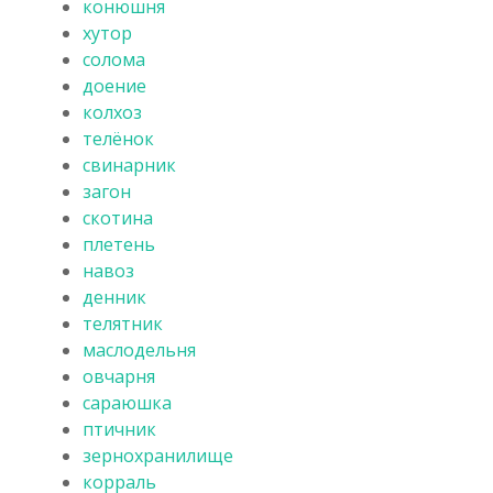
конюшня
хутор
солома
доение
колхоз
телёнок
свинарник
загон
скотина
плетень
навоз
денник
телятник
маслодельня
овчарня
сараюшка
птичник
зернохранилище
корраль