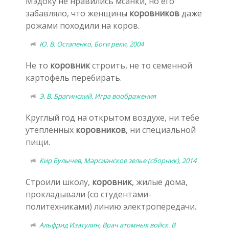
Мэдоку не нравились мсанки, но его
забавляло, что женщины
коровников
даже
рожами походили на коров.
Ю. В. Остапенко, Боги реки, 2004
Не то
коровник
строить, не то семенной
картофель перебирать.
Э. В. Брагинский, Игра воображения
Круглый год на открытом воздухе, ни тебе
утеплённых
коровников
, ни специальной
пищи.
Кир Булычев, Марсианское зелье (сборник), 2014
Строили школу,
коровник
, жилые дома,
прокладывали (со студентами-
политехниками) линию электропередачи.
Альфрид Изатулин, Врач атомных войск. В