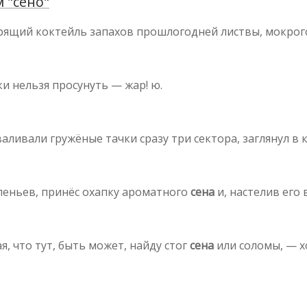
 "сено"
рящий коктейль запахов прошлогодней листвы, мокро
ки нельзя просунуть — жар! ю.
валивали гружёные тачки сразу три сектора, заглянул в
оленьев, принёс охапку ароматного
сена
и, настелив его 
я, что тут, быть может, найду стог
сена
или соломы, — хо