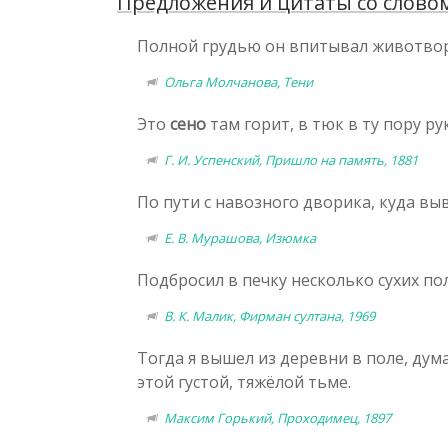
Предложения и цитаты со словом
Полной грудью он впитывал животво
Ольга Молчанова, Тени
Это
сено
там горит, в тюк в ту пору ру
Г. И. Успенский, Пришло на память, 1881
По пути с навозного дворика, куда вы
Е. В. Мурашова, Изюмка
Подбросил в печку несколько сухих п
В. К. Малик, Фирман султана, 1969
Тогда я вышел из деревни в поле, дума
этой густой, тяжёлой тьме.
Максим Горький, Проходимец, 1897