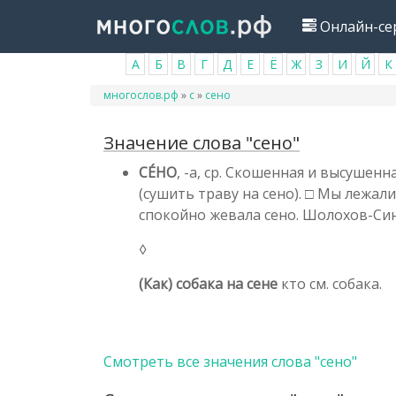
Перейти
Онлайн-се
к
основному
А
Б
В
Г
Д
Е
Ё
Ж
З
И
Й
К
содержанию
Вы
многослов.рф
»
с
»
сено
здесь
Значение слова "сено"
СЕ́НО
, -а, ср. Скошенная и высушенн
(сушить траву на сено). □ Мы лежали
спокойно жевала сено. Шолохов-Син
◊
(Как) собака на сене
кто см. собака.
Смотреть все значения слова "сено"