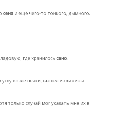
го
сена
и ещё чего-то тонкого, дымного.
 кладовую, где хранилось
сено
.
в углу возле печки, вышел из хижины.
тя только случай мог указать мне их в