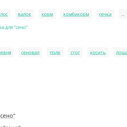
илос
валок
корм
комбикорм
сечка
...
а для "сено"
ревня
сеновал
поле
стог
косить
лош
сено"