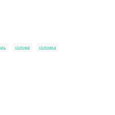
адь
солома
соломка