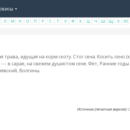
рвисы
Л
М
Н
О
П
Р
С
Т
У
Ф
Х
Ц
Ч
Ш
Щ
Э
Ю
ая трава, идущая на корм скоту. Стог сена. Косить сено (
 --- в сарае, на свежем душистом сене. Фет, Ранние годы 
явский, Волгины.
Источник (печатная версия):
С