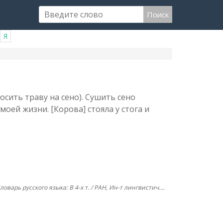
Поиск
Я
косить траву на сено). Сушить сено
моей жизни. [Корова] стояла у стога и
ловарь русского языка: В 4-х т. / РАН, Ин-т лингвистич....