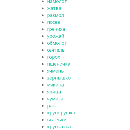
намолот
жатва
размол
посев
гречиха
урожай
обмолот
сеятель
горох
пшеничка
ячмень
зёрнышко
мякина
ярица
чумиза
рапс
крупорушка
высевки
крупчатка