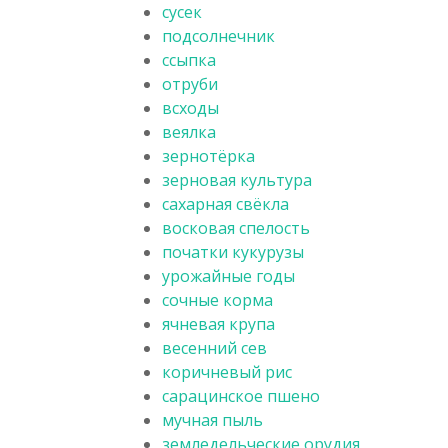
сусек
подсолнечник
ссыпка
отруби
всходы
веялка
зернотёрка
зерновая культура
сахарная свёкла
восковая спелость
початки кукурузы
урожайные годы
сочные корма
ячневая крупа
весенний сев
коричневый рис
сарацинское пшено
мучная пыль
земледельческие орудия