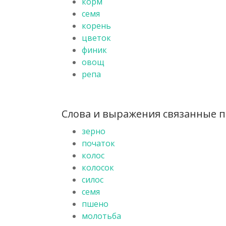
корм
семя
корень
цветок
финик
овощ
репа
Слова и выражения связанные по
зерно
початок
колос
колосок
силос
семя
пшено
молотьба