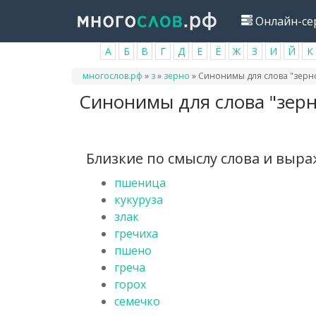
Перейти
Онлайн-се
к
основному
А
Б
В
Г
Д
Е
Ё
Ж
З
И
Й
К
содержанию
Вы
многослов.рф
»
з
»
зерно
»
Синонимы для слова "зерн
здесь
Синонимы для слова "зерн
Близкие по смыслу слова и выр
пшеница
кукуруза
злак
гречиха
пшено
греча
горох
семечко