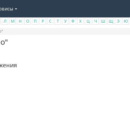
рвисы
Л
М
Н
О
П
Р
С
Т
У
Ф
Х
Ц
Ч
Ш
Щ
Э
Ю
о"
о"
ажения