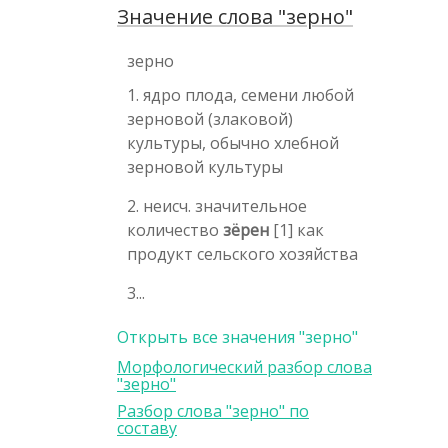
Значение слова "зерно"
зерно
1. ядро плода, семени любой
зерновой (злаковой)
культуры, обычно хлебной
зерновой культуры
2. неисч. значительное
количество
зёрен
[1] как
продукт сельского хозяйства
3...
Открыть все значения "зерно"
Морфологический разбор слова
"зерно"
Разбор слова "зерно" по
составу