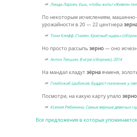
Линда Ларсен, Ешь, чтобы жить! «Живое» пит
По некоторым исчислениям, машинно-
урожайности в 20 — 22 центнера
зерн
Тони Клифф, Сталин. Красный «царь» (сборник
Но просто рассыпь
зерно
— оно исчезн
Антон Текшин, В игре (сборник), 2014
На мандал кладут
зёрна
ячменя, золот
Гомбожаб Цыбиков, Буддист-паломник у свя
Посмотри, на какую карту упало
зерно
Ксения Рябинина, Самые верные девичьи гада
Все предложения в которых упоминается