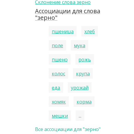
Склонение слова зерно
Ассоциации для слова
"зерно"
пшеница
хлеб
поле
мука
пшено
рожь
колос
крупа
еда
урожай
хомяк
корма
мешки
...
Все ассоциации для "зерно"