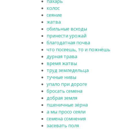
пахарь
колос
сеяние
жатва
обильные всходы
принести урожай
благодатная почва
что посеешь, то и пожнёшь
дурная трава
время жатвы
труд земледельца
тучные нивы
упало при дороге
бросать семена
добрая земля
пшеничные зёрна
а мы просо сеяли
семена сомнения
засевать поля