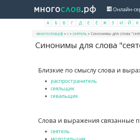
Перейти
Онлайн-се
к
основному
А
Б
В
Г
Д
Е
Ё
Ж
З
И
Й
К
содержанию
Вы
многослов.рф
»
с
»
сеятель
»
Синонимы для слова "сея
здесь
Синонимы для слова "сеят
Близкие по смыслу слова и выр
распространитель
сеяльщик
севальщик
Слова и выражения связанные по
сеятель
молотильщик