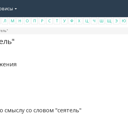
рвисы
Л
М
Н
О
П
Р
С
Т
У
Ф
Х
Ц
Ч
Ш
Щ
Э
Ю
тель"
ель"
ажения
 смыслу со словом "сеятель"