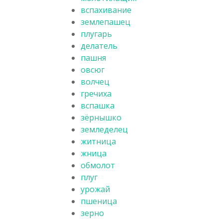
вспахивание
землепашец
плугарь
делатель
пашня
овсюг
волчец
гречиха
вспашка
зёрнышко
земледелец
житница
жница
обмолот
плуг
урожай
пшеница
зерно