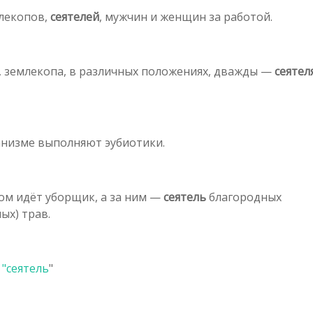
млекопов,
сеятелей
, мужчин и женщин за работой.
й, землекопа, в различных положениях, дважды —
сеятел
анизме выполняют эубиотики.
дом идёт уборщик, а за ним —
сеятель
благородных
ых) трав.
 "
сеятель
"