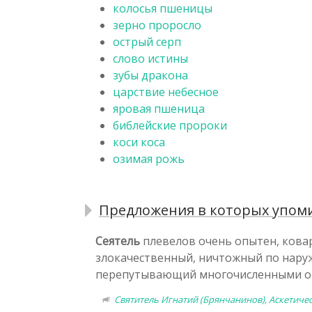
колосья пшеницы
зерно проросло
острый серп
слово истины
зубы дракона
царствие небесное
яровая пшеница
библейские пророки
коси коса
озимая рожь
Предложения в которых упоми
Сеятель
плевелов очень опытен, ковар
злокачественный, ничтожный по нару
перепутывающий многочисленными от
Святитель Игнатий (Брянчанинов), Аскетиче