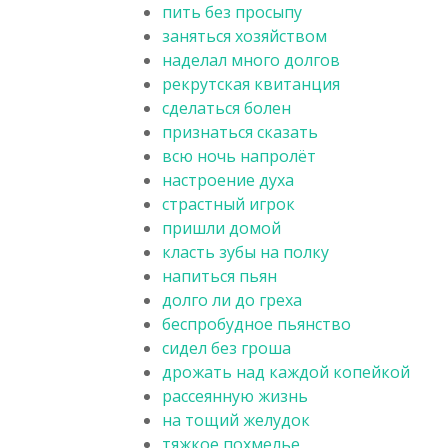
пить без просыпу
заняться хозяйством
наделал много долгов
рекрутская квитанция
сделаться болен
признаться сказать
всю ночь напролёт
настроение духа
страстный игрок
пришли домой
класть зубы на полку
напиться пьян
долго ли до греха
беспробудное пьянство
сидел без гроша
дрожать над каждой копейкой
рассеянную жизнь
на тощий желудок
тяжкое похмелье