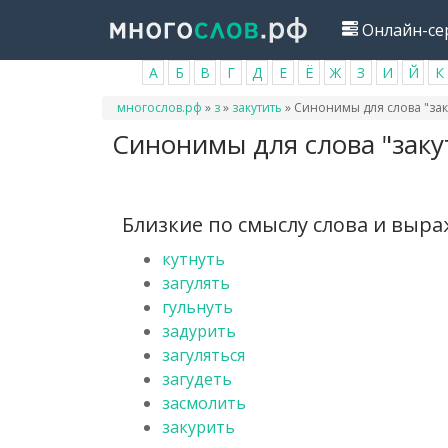
Перейти
Онлайн-се
к
основному
А
Б
В
Г
Д
Е
Ё
Ж
З
И
Й
К
содержанию
Вы
многослов.рф
»
з
»
закутить
»
Синонимы для слова "зак
здесь
Синонимы для слова "заку
Близкие по смыслу слова и выр
кутнуть
загулять
гульнуть
задурить
загуляться
загудеть
засмолить
закурить