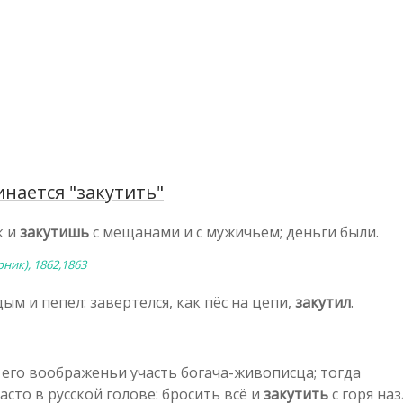
нается "закутить"
к и
закутишь
с мещанами и с мужичьем; деньги были.
ник), 1862,1863
ым и пепел: завертелся, как пёс на цепи,
закутил
.
 его воображеньи участь богача-живописца; тогда
сто в русской голове: бросить всё и
закутить
с горя на