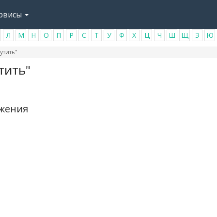
рвисы
Л
М
Н
О
П
Р
С
Т
У
Ф
Х
Ц
Ч
Ш
Щ
Э
Ю
утить"
тить"
ажения