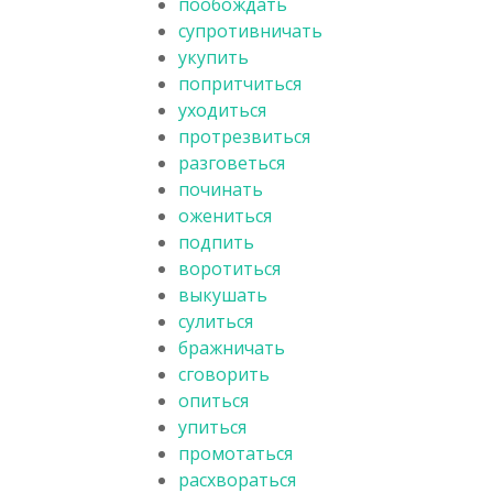
пообождать
супротивничать
укупить
попритчиться
уходиться
протрезвиться
разговеться
починать
ожениться
подпить
воротиться
выкушать
сулиться
бражничать
сговорить
опиться
упиться
промотаться
расхвораться