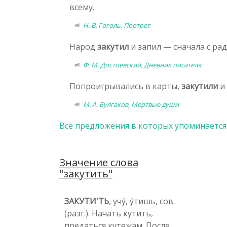
всему.
Н. В. Гоголь, Портрет
Народ
закутил
и запил — сначала с рад
Ф. М. Достоевский, Дневник писателя
Попроигрывались в карты,
закутили
и 
М. А. Булгаков, Мертвые души
Все предложения в которых упоминается
Значение слова
"закутить"
ЗАКУТИ'ТЬ
, учу́, у́тишь, сов.
(разг.). Начать кутить,
предаться кутежам. После