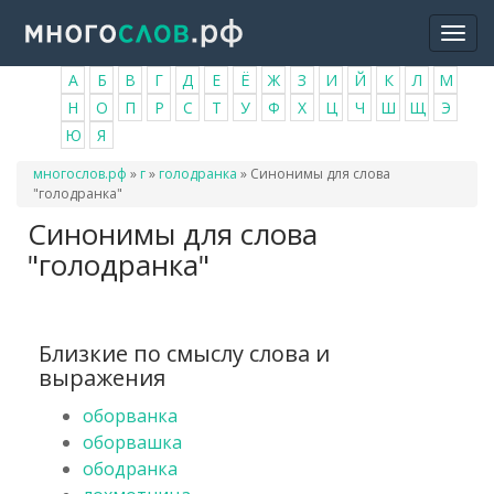
Перейти
Togg
к
navi
основному
А
Б
В
Г
Д
Е
Ё
Ж
З
И
Й
К
Л
М
содержанию
Н
О
П
Р
С
Т
У
Ф
Х
Ц
Ч
Ш
Щ
Э
Ю
Я
Вы
многослов.рф
»
г
»
голодранка
»
Синонимы для слова
здесь
"голодранка"
Синонимы для слова
"голодранка"
Близкие по смыслу слова и
выражения
оборванка
оборвашка
ободранка