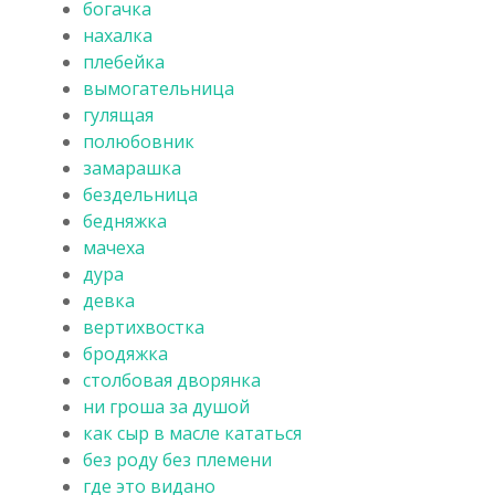
богачка
нахалка
плебейка
вымогательница
гулящая
полюбовник
замарашка
бездельница
бедняжка
мачеха
дура
девка
вертихвостка
бродяжка
столбовая дворянка
ни гроша за душой
как сыр в масле кататься
без роду без племени
где это видано