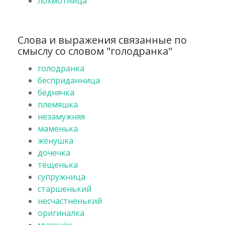
лохмотница
Слова и выражения связанные по
смыслу со словом "голодранка"
голодранка
бесприданница
беднячка
племяшка
незамужняя
маменька
жёнушка
дочечка
тёщенька
супружница
старшенький
несчастненький
оригиналка
муженёк