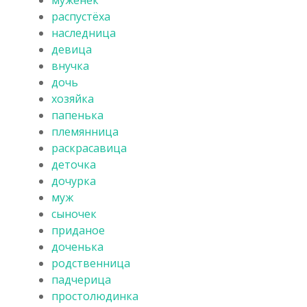
распустёха
наследница
девица
внучка
дочь
хозяйка
папенька
племянница
раскрасавица
деточка
дочурка
муж
сыночек
приданое
доченька
родственница
падчерица
простолюдинка