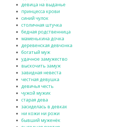
девица на выданье
принцесса крови
синий чулок
столичная штучка
бедная родственница
маменькина дочка
деревенская девчонка
богатый муж
удачное замужество
выскочить замуж
завидная невеста
честная девушка
девичья честь
чужой мужик
старая дева
засиделась в девках
ни кожи ни рожи
бывший муженёк
выгодная партия