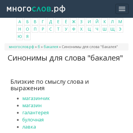
Перейти
Togg
к
navi
основному
А
Б
В
Г
Д
Е
Ё
Ж
З
И
Й
К
Л
М
содержанию
Н
О
П
Р
С
Т
У
Ф
Х
Ц
Ч
Ш
Щ
Э
Ю
Я
Вы
многослов.рф
»
б
»
бакалея
»
Синонимы для слова "бакалея"
здесь
Синонимы для слова "бакалея"
Близкие по смыслу слова и
выражения
магазинчик
магазин
галантерея
булочная
лавка