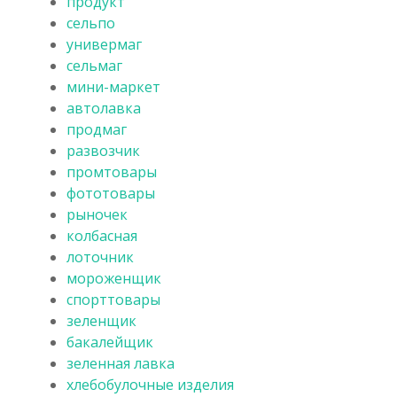
продукт
сельпо
универмаг
сельмаг
мини-маркет
автолавка
продмаг
развозчик
промтовары
фототовары
рыночек
колбасная
лоточник
мороженщик
спорттовары
зеленщик
бакалейщик
зеленная лавка
хлебобулочные изделия