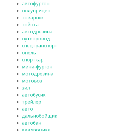
автофургон
полуприцеп
товарняк
тойота
автодрезина
путепровод
спецтранспорт
опель
спорткар
мини-фургон
мотодрезина
мотовоз
зил
автобусик
трейлер
авто
дальнобойщик
автобан
квадроцикл