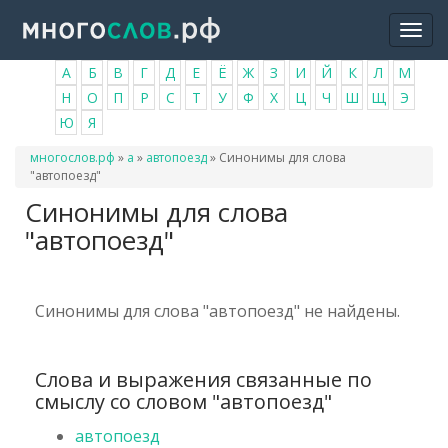
Перейти
Togg
к
navi
основному
А
Б
В
Г
Д
Е
Ё
Ж
З
И
Й
К
Л
М
содержанию
Н
О
П
Р
С
Т
У
Ф
Х
Ц
Ч
Ш
Щ
Э
Ю
Я
Вы
многослов.рф
»
а
»
автопоезд
»
Синонимы для слова
здесь
"автопоезд"
Синонимы для слова
"автопоезд"
Синонимы для слова "автопоезд" не найдены.
Слова и выражения связанные по
смыслу со словом "автопоезд"
автопоезд