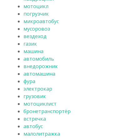
мотоцикл
погрузчик
микроавтобус
мусоровоз
вездеход
газик
машина
автомобиль
внедорожник
автомашина
фура
электрокар
грузовик
мотоциклист
бронетранспортёр
встречка
автобус
малолитражка