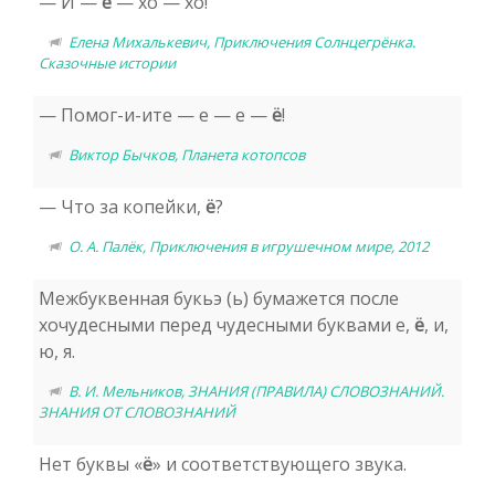
— И —
ё
— хо — хо!
Елена Михалькевич, Приключения Солнцегрёнка.
Сказочные истории
— Помог-и-ите — е — е —
ё
!
Виктор Бычков, Планета котопсов
— Что за копейки,
ё
?
О. А. Палёк, Приключения в игрушечном мире, 2012
Межбуквенная букьэ (ь) бумажется после
хочудесными перед чудесными буквами е,
ё
, и,
ю, я.
В. И. Мельников, ЗНАНИЯ (ПРАВИЛА) СЛОВОЗНАНИЙ.
ЗНАНИЯ ОТ СЛОВОЗНАНИЙ
Нет буквы «
ё
» и соответствующего звука.