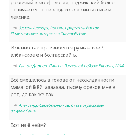
различий в морфологии, таджикский более
отличается от персидского в синтаксисе и
лексике.
Эдвард Аллворт, Россия: прорыв на Восток.
Политические интересы в Средней Азии
Именно так произносятся румынское ?,
албанское
ё
и болгарский ъ.
Гастон Доррен, Лингво. Языковой пейзаж Европы, 2014
Всё смешалось в голове от неожиданности,
мама, ой
ё
ёй, ааааааа, тысячу орехов мне в
рот, да как же так.
Александр Серебренников, Сказы и рассказы
от дяди Саши
Вот из
ё
нейм?