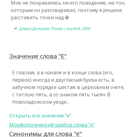
Мне не понравились ни его поведение, ни тон,
которым он разговаривал, поэтому я решила
расставить точки над
ё
!
Дарья Донцова, Покер с акулой, 2000
Значение слова "Е"
Е гласная, а в начале и в конце слова (его,
первое) иногда и двугласная буква есть, в
азбучном порядке шестая: в церковном счете,
с титлою пять, а со знаком пять тысяч. В
Новоладожском уезде...
Открыть все значения "е"
Морфологический разбор слова "е"
Синонимы для слова "ё"