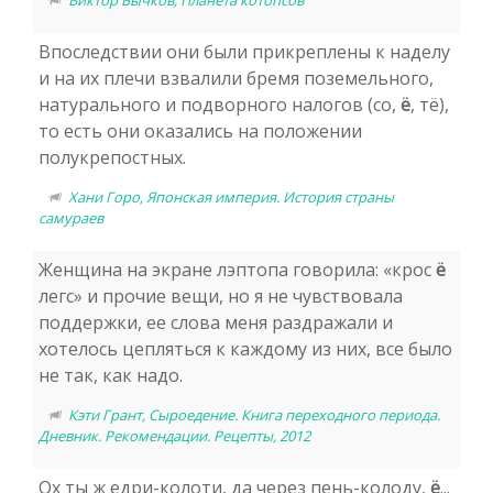
Впоследствии они были прикреплены к наделу
и на их плечи взвалили бремя поземельного,
натурального и подворного налогов (со,
ё
, тё),
то есть они оказались на положении
полукрепостных.
Хани Горо, Японская империя. История страны
самураев
Женщина на экране лэптопа говорила: «крос
ё
легс» и прочие вещи, но я не чувствовала
поддержки, ее слова меня раздражали и
хотелось цепляться к каждому из них, все было
не так, как надо.
Кэти Грант, Сыроедение. Книга переходного периода.
Дневник. Рекомендации. Рецепты, 2012
Ох ты ж едри-колоти, да через пень-колоду,
ё
...