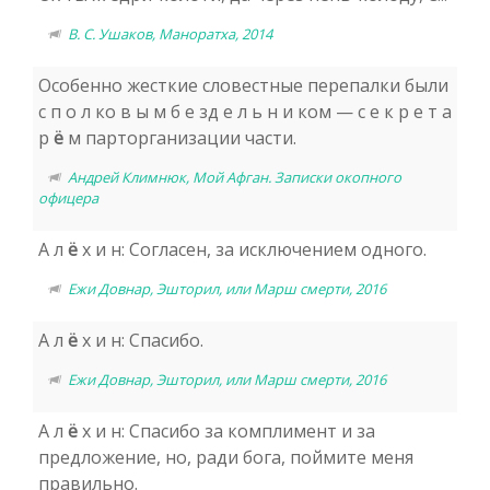
В. С. Ушаков, Маноратха, 2014
Особенно жесткие словестные перепалки были
с п о л ко в ы м б е зд е л ь н и ком — с е к р е т а
р
ё
м парторганизации части.
Андрей Климнюк, Мой Афган. Записки окопного
офицера
А л
ё
х и н: Согласен, за исключением одного.
Ежи Довнар, Эшторил, или Марш смерти, 2016
А л
ё
х и н: Спасибо.
Ежи Довнар, Эшторил, или Марш смерти, 2016
А л
ё
х и н: Спасибо за комплимент и за
предложение, но, ради бога, поймите меня
правильно.