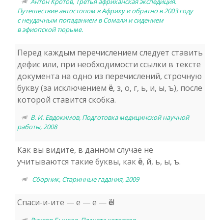
Антон Кротов, Третья африканская экспедиция.
Путешествие автостопом в Африку и обратно в 2003 году
с неудачным попаданием в Сомали и сидением
в эфиопской тюрьме.
Перед каждым перечислением следует ставить
дефис или, при необходимости ссылки в тексте
документа на одно из перечислений, строчную
букву (за исключением
ё
, з, о, г, ь, и, ы, ъ), после
которой ставится скобка.
В. И. Евдокимов, Подготовка медицинской научной
работы, 2008
Как вы видите, в данном случае не
учитываются такие буквы, как
ё
, й, ь, ы, ъ.
Сборник, Старинные гадания, 2009
Спаси-и-ите — е — е —
ё
!
Виктор Бычков, Планета котопсов