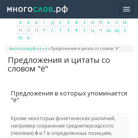
Перейти
Togg
к
navi
основному
А
Б
В
Г
Д
Е
Ё
Ж
З
И
Й
К
Л
М
содержанию
Н
О
П
Р
С
Т
У
Ф
Х
Ц
Ч
Ш
Щ
Э
Ю
Я
Вы
многослов.рф
»
ё
»
е
»
Предложения и цитаты со словом "ё"
здесь
Предложения и цитаты со
словом "ё"
Предложения в которых упоминается
"ё"
Кроме некоторых фонетических различий,
например сохранение среднеперсидского
(пехлеви)
ё
и ? в определенных позициях,