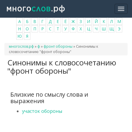
Перейти
Togg
к
navi
основному
А
Б
В
Г
Д
Е
Ё
Ж
З
И
Й
К
Л
М
содержанию
Н
О
П
Р
С
Т
У
Ф
Х
Ц
Ч
Ш
Щ
Э
Ю
Я
Вы
многослов.рф
»
ф
»
фронт обороны
»
Синонимы к
здесь
словосочетанию "фронт обороны"
Синонимы к словосочетанию
"фронт обороны"
Близкие по смыслу слова и
выражения
участок обороны