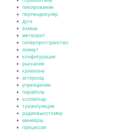
пикирование
перпендикуляр
дуга
взмыв
метеорит
гиперпространство
азимут
конфигурация
рыскание
кривизна
астероид
упреждение
парабола
коллапсар
триангуляция
радиовысотомер
манёвры
прецессия