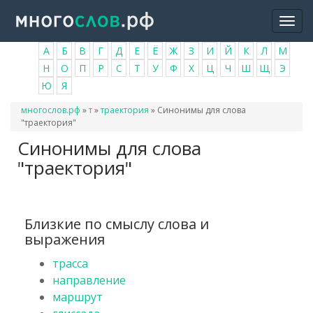
Перейти
Togg
к
navi
основному
А
Б
В
Г
Д
Е
Ё
Ж
З
И
Й
К
Л
М
содержанию
Н
О
П
Р
С
Т
У
Ф
Х
Ц
Ч
Ш
Щ
Э
Ю
Я
Вы
многослов.рф
»
т
»
траектория
»
Синонимы для слова
здесь
"траектория"
Синонимы для слова
"траектория"
Близкие по смыслу слова и
выражения
трасса
направление
маршрут