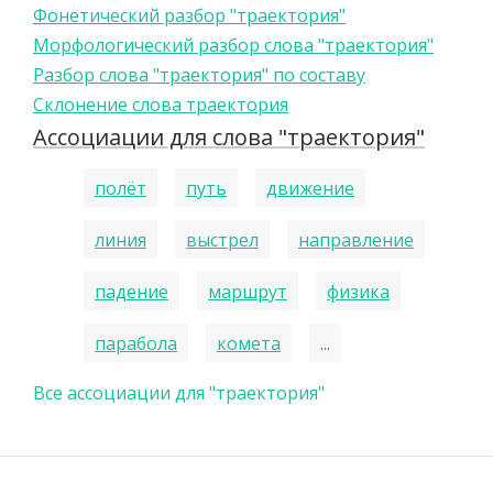
Фонетический разбор "траектория"
Морфологический разбор слова "траектория"
Разбор слова "траектория" по составу
Склонение слова траектория
Ассоциации для слова "траектория"
полёт
путь
движение
линия
выстрел
направление
падение
маршрут
физика
парабола
комета
...
Все ассоциации для "траектория"