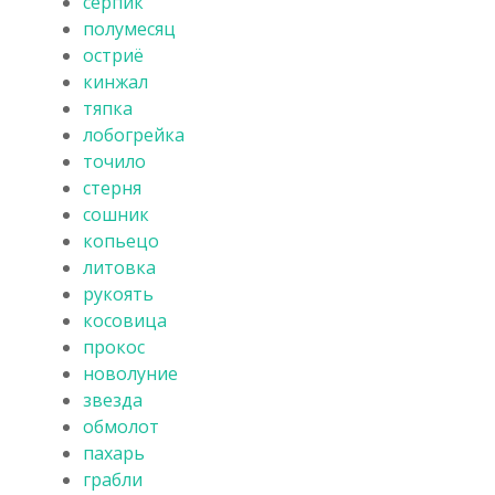
серпик
полумесяц
остриё
кинжал
тяпка
лобогрейка
точило
стерня
сошник
копьецо
литовка
рукоять
косовица
прокос
новолуние
звезда
обмолот
пахарь
грабли