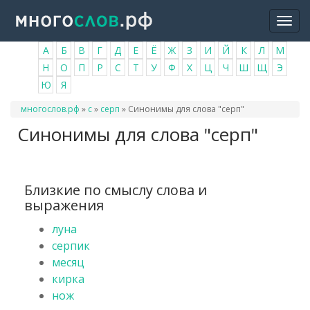
Перейти
Togg
к
navi
основному
А
Б
В
Г
Д
Е
Ё
Ж
З
И
Й
К
Л
М
содержанию
Н
О
П
Р
С
Т
У
Ф
Х
Ц
Ч
Ш
Щ
Э
Ю
Я
Вы
многослов.рф
»
с
»
серп
»
Синонимы для слова "серп"
здесь
Синонимы для слова "серп"
Близкие по смыслу слова и
выражения
луна
серпик
месяц
кирка
нож