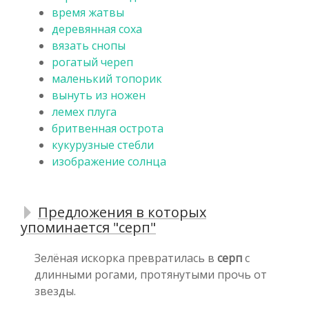
время жатвы
деревянная соха
вязать снопы
рогатый череп
маленький топорик
вынуть из ножен
лемех плуга
бритвенная острота
кукурузные стебли
изображение солнца
Предложения в которых
упоминается "серп"
Зелёная искорка превратилась в
серп
с
длинными рогами, протянутыми прочь от
звезды.