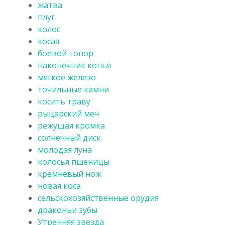
жатва
плуг
колос
косая
боевой топор
наконечник копья
мягкое железо
точильные камни
косить траву
рыцарский меч
режущая кромка
солнечный диск
молодая луна
колосья пшеницы
кремнёвый нож
новая коса
сельскохозяйственные орудия
драконьи зубы
Утренняя звезда