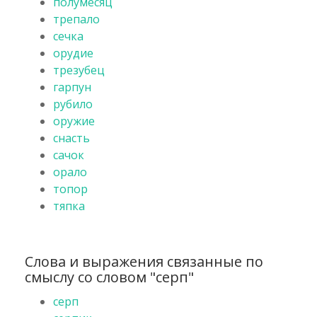
полумесяц
трепало
сечка
орудие
трезубец
гарпун
рубило
оружие
снасть
сачок
орало
топор
тяпка
Слова и выражения связанные по
смыслу со словом "серп"
серп