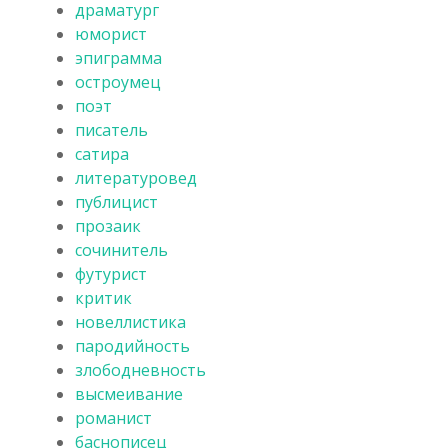
драматург
юморист
эпиграмма
остроумец
поэт
писатель
сатира
литературовед
публицист
прозаик
сочинитель
футурист
критик
новеллистика
пародийность
злободневность
высмеивание
романист
баснописец