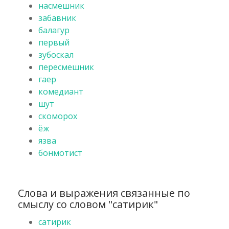
насмешник
забавник
балагур
первый
зубоскал
пересмешник
гаер
комедиант
шут
скоморох
ёж
язва
бонмотист
Слова и выражения связанные по
смыслу со словом "сатирик"
сатирик