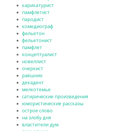
карикатурист
памфлетист
пародист
комедиограф
фельетон
фельетонист
памфлет
концептуалист
новеллист
очеркист
раёшник
декадент
мелкотемье
сатирические произведения
юмористические рассказы
острое слово
на злобу дня
властители дум