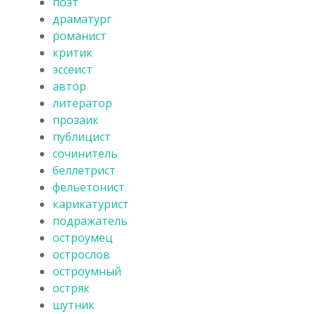
поэт
драматург
романист
критик
эссеист
автор
литератор
прозаик
публицист
сочинитель
беллетрист
фельетонист
карикатурист
подражатель
остроумец
острослов
остроумный
остряк
шутник