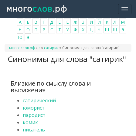
Перейти
Togg
к
navi
основному
А
Б
В
Г
Д
Е
Ё
Ж
З
И
Й
К
Л
М
содержанию
Н
О
П
Р
С
Т
У
Ф
Х
Ц
Ч
Ш
Щ
Э
Ю
Я
Вы
многослов.рф
»
с
»
сатирик
»
Синонимы для слова "сатирик"
здесь
Синонимы для слова "сатирик"
Близкие по смыслу слова и
выражения
сатирический
юморист
пародист
комик
писатель