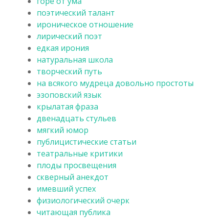
горе от ума
поэтический талант
ироническое отношение
лирический поэт
едкая ирония
натуральная школа
творческий путь
на всякого мудреца довольно простоты
эзоповский язык
крылатая фраза
двенадцать стульев
мягкий юмор
публицистические статьи
театральные критики
плоды просвещения
скверный анекдот
имевший успех
физиологический очерк
читающая публика