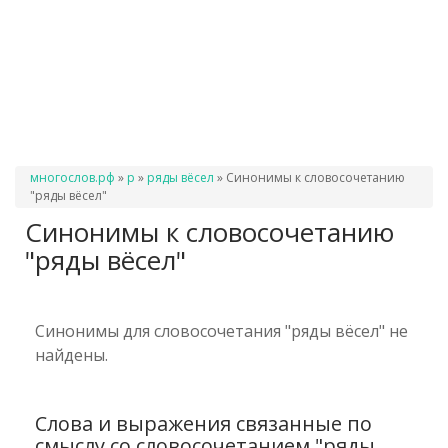
Вы
многослов.рф
»
р
»
ряды вёсел
»
Синонимы к словосочетанию
здесь
"ряды вёсел"
Синонимы к словосочетанию
"ряды вёсел"
Синонимы для словосочетания "ряды вёсел" не
найдены.
Слова и выражения связанные по
смыслу со словосочетанием "ряды