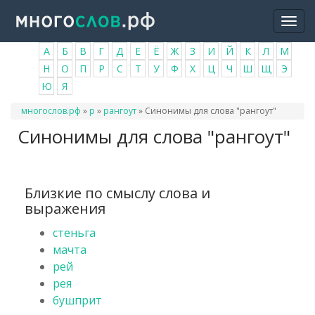
Перейти
Togg
к
navi
основному
А
Б
В
Г
Д
Е
Ё
Ж
З
И
Й
К
Л
М
содержанию
Н
О
П
Р
С
Т
У
Ф
Х
Ц
Ч
Ш
Щ
Э
Ю
Я
Вы
многослов.рф
»
р
»
рангоут
»
Синонимы для слова "рангоут"
здесь
Синонимы для слова "рангоут"
Близкие по смыслу слова и
выражения
стеньга
мачта
рей
рея
бушприт