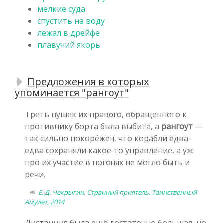
мелкие суда
спустить на воду
лежал в дрейфе
плавучий якорь
Предложения в которых
упоминается "рангоут"
Треть пушек их правого, обращённого к
противнику борта была выбита, а
рангоут
—
так сильно покорёжен, что корабли едва-
едва сохраняли какое-то управление, а уж
про их участие в погонях не могло быть и
речи.
Е. Д. Чекрыгин, Странный приятель. Таинственный
Амулет, 2014
Дистанция была ещё достаточно большая, но