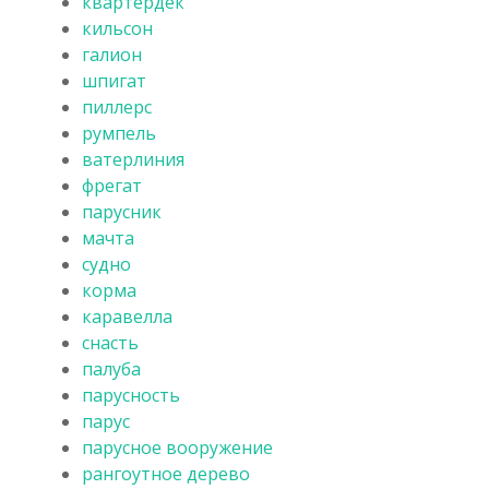
квартердек
кильсон
галион
шпигат
пиллерс
румпель
ватерлиния
фрегат
парусник
мачта
судно
корма
каравелла
снасть
палуба
парусность
парус
парусное вооружение
рангоутное дерево