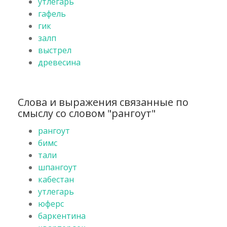
утлегарь
гафель
гик
залп
выстрел
древесина
Слова и выражения связанные по
смыслу со словом "рангоут"
рангоут
бимс
тали
шпангоут
кабестан
утлегарь
юферс
баркентина