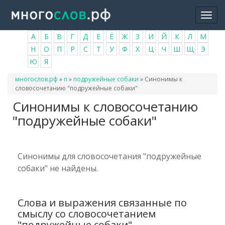
Перейти
Togg
к
navi
основному
А
Б
В
Г
Д
Е
Ё
Ж
З
И
Й
К
Л
М
содержанию
Н
О
П
Р
С
Т
У
Ф
Х
Ц
Ч
Ш
Щ
Э
Ю
Я
Вы
многослов.рф
»
п
»
подружейные собаки
»
Синонимы к
здесь
словосочетанию "подружейные собаки"
Синонимы к словосочетанию
"подружейные собаки"
Синонимы для словосочетания "подружейные
собаки" не найдены.
Слова и выражения связанные по
смыслу со словосочетанием
"подружейные собаки"