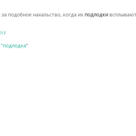
х за подобное нахальство, когда их
подлодки
всплывают
013
 "
подлодка
"