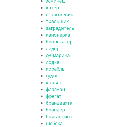
эсминец
катер
сторожевик
тральщик
заградитель
канонерка
бронекатер
лидер
субмарина
лодка
корабль
судно
корвет
флагман
фрегат
брандвахта
брандер
бригантина
шебека