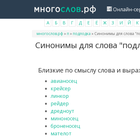
Перейти
Онлайн-се
к
основному
А
Б
В
Г
Д
Е
Ё
Ж
З
И
Й
К
содержанию
Вы
многослов.рф
»
п
»
подлодка
»
Синонимы для слова "п
здесь
Синонимы для слова "под
Близкие по смыслу слова и выр
авианосец
крейсер
линкор
рейдер
дредноут
миноносец
броненосец
мателот