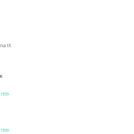
па IX
к
1935-
1935-