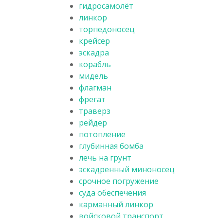
гидросамолёт
линкор
торпедоносец
крейсер
эскадра
корабль
мидель
флагман
фрегат
траверз
рейдер
потопление
глубинная бомба
лечь на грунт
эскадренный миноносец
срочное погружение
суда обеспечения
карманный линкор
войсковой транспорт