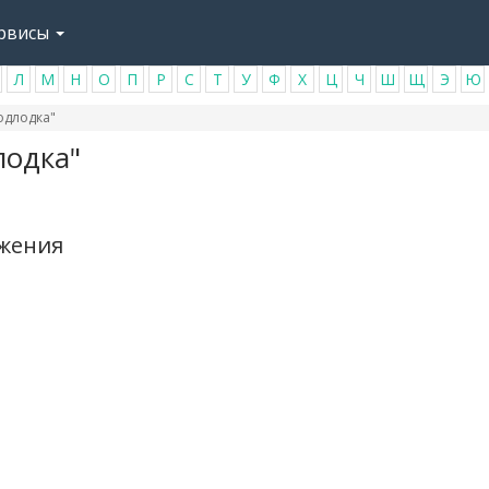
рвисы
Л
М
Н
О
П
Р
С
Т
У
Ф
Х
Ц
Ч
Ш
Щ
Э
Ю
одлодка"
лодка"
ажения