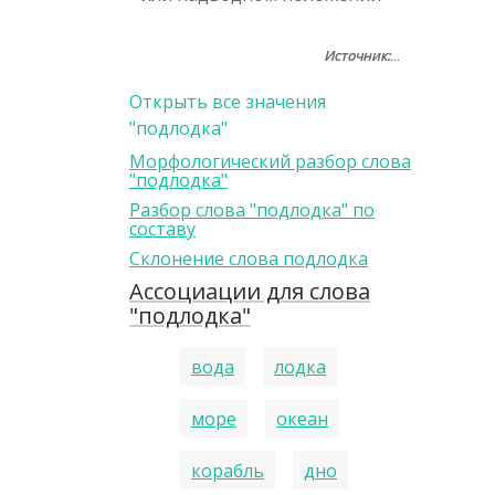
Источник:
...
Открыть все значения
"подлодка"
Морфологический разбор слова
"подлодка"
Разбор слова "подлодка" по
составу
Склонение слова подлодка
Ассоциации для слова
"подлодка"
вода
лодка
море
океан
корабль
дно