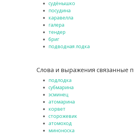
судёнышко
посудина
каравелла
галера
тендер
бриг
подводная лодка
Слова и выражения связанные по
подлодка
субмарина
эсминец
атомарина
корвет
сторожевик
атомоход
миноноска