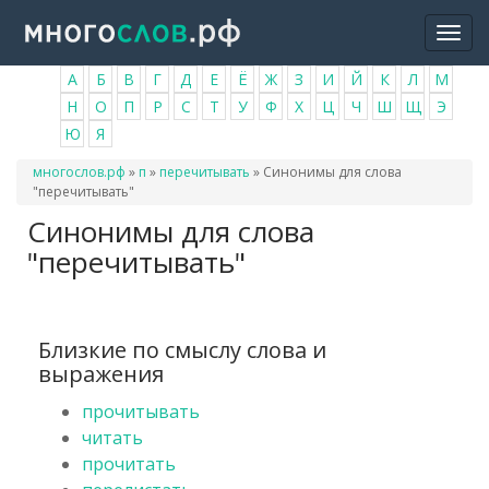
Перейти
Togg
к
navi
основному
А
Б
В
Г
Д
Е
Ё
Ж
З
И
Й
К
Л
М
содержанию
Н
О
П
Р
С
Т
У
Ф
Х
Ц
Ч
Ш
Щ
Э
Ю
Я
Вы
многослов.рф
»
п
»
перечитывать
»
Синонимы для слова
здесь
"перечитывать"
Синонимы для слова
"перечитывать"
Близкие по смыслу слова и
выражения
прочитывать
читать
прочитать