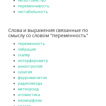
непостоянство
переменчивость
нестабильность
Слова и выражения связанные по
смыслу со словом "переменность"
переменность
либрация
скаляр
интерферометр
анизотропия
сизигия
ферромагнетик
радиозвезда
метеороид
атомистика
изоморфизм
квазар