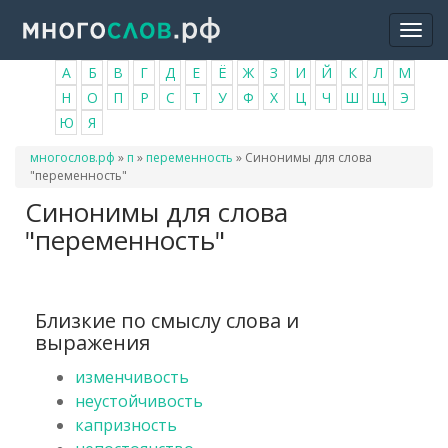
Перейти
Togg
к
navi
основному
А
Б
В
Г
Д
Е
Ё
Ж
З
И
Й
К
Л
М
содержанию
Н
О
П
Р
С
Т
У
Ф
Х
Ц
Ч
Ш
Щ
Э
Ю
Я
Вы
многослов.рф
»
п
»
переменность
»
Синонимы для слова
здесь
"переменность"
Синонимы для слова
"переменность"
Близкие по смыслу слова и
выражения
изменчивость
неустойчивость
капризность