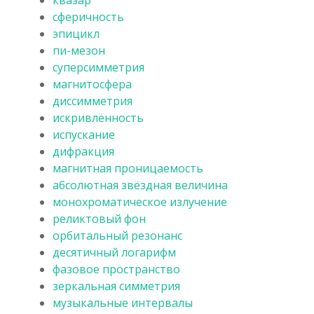
сферичность
эпицикл
пи-мезон
суперсимметрия
магнитосфера
диссимметрия
искривлённость
испускание
дифракция
магнитная проницаемость
абсолютная звёздная величина
монохроматическое излучение
реликтовый фон
орбитальный резонанс
десятичный логарифм
фазовое пространство
зеркальная симметрия
музыкальные интервалы