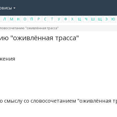
рвисы
Л
М
Н
О
П
Р
С
Т
У
Ф
Х
Ц
Ч
Ш
Щ
Э
Ю
ловосочетанию "оживлённая трасса"
ию "оживлённая трасса"
ажения
о смыслу со словосочетанием "оживлённая т