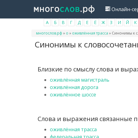
Перейти
Онлайн-се
к
основному
А
Б
В
Г
Д
Е
Ё
Ж
З
И
Й
К
содержанию
Вы
многослов.рф
»
о
»
оживлённая трасса
»
Синонимы к с
здесь
Синонимы к словосочетан
Близкие по смыслу слова и выр
оживлённая магистраль
оживлённая дорога
оживлённое шоссе
Слова и выражения связанные п
оживлённая трасса
федеральная трасса