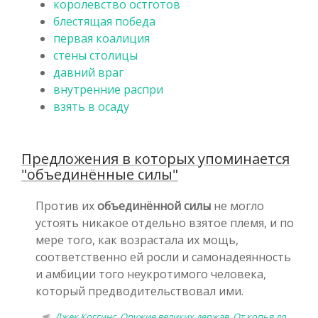
королевство остготов
блестящая победа
первая коалиция
стены столицы
давний враг
внутренние распри
взять в осаду
Предложения в которых упоминается
"объединённые силы"
Против их
объединённой силы
не могло
устоять никакое отдельно взятое племя, и по
мере того, как возрастала их мощь,
соответственно ей росли и самонадеянность
и амбиции того неукротимого человека,
который предводительствовал ими.
Джек Коггинс, Оружие великих держав. От копья до