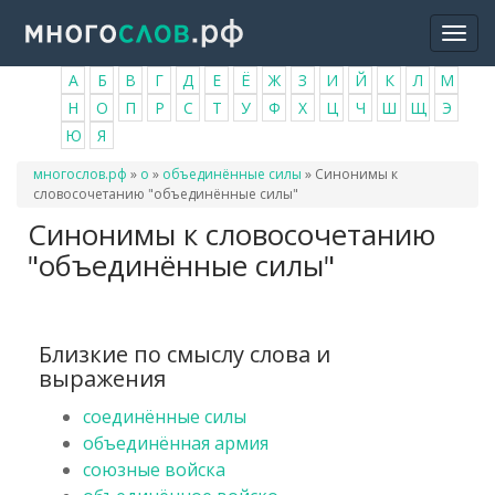
Перейти
Togg
к
navi
основному
А
Б
В
Г
Д
Е
Ё
Ж
З
И
Й
К
Л
М
содержанию
Н
О
П
Р
С
Т
У
Ф
Х
Ц
Ч
Ш
Щ
Э
Ю
Я
Вы
многослов.рф
»
о
»
объединённые силы
»
Синонимы к
здесь
словосочетанию "объединённые силы"
Синонимы к словосочетанию
"объединённые силы"
Близкие по смыслу слова и
выражения
соединённые силы
объединённая армия
союзные войска