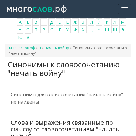
Перейти
Togg
к
navi
основному
А
Б
В
Г
Д
Е
Ё
Ж
З
И
Й
К
Л
М
содержанию
Н
О
П
Р
С
Т
У
Ф
Х
Ц
Ч
Ш
Щ
Э
Ю
Я
Вы
многослов.рф
»
н
»
начать войну
»
Синонимы к словосочетанию
здесь
"начать войну"
Синонимы к словосочетанию
"начать войну"
Синонимы для словосочетания "начать войну"
не найдены.
Слова и выражения связанные по
смыслу со словосочетанием "начать
войну"