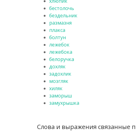
хлюпик
бестолочь
бездельник
размазня
плакса
болтун
лежебок
лежебока
белоручка
дохляк
задохлик
мозгляк
хиляк
заморыш
замухрышка
Слова и выражения связанные п