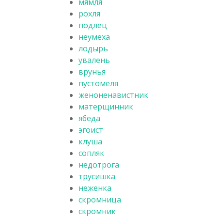
мямля
рохля
подлец
неумеха
лодырь
увалень
врунья
пустомеля
женоненавистник
матерщинник
ябеда
эгоист
клуша
сопляк
недотрога
трусишка
неженка
скромница
скромник