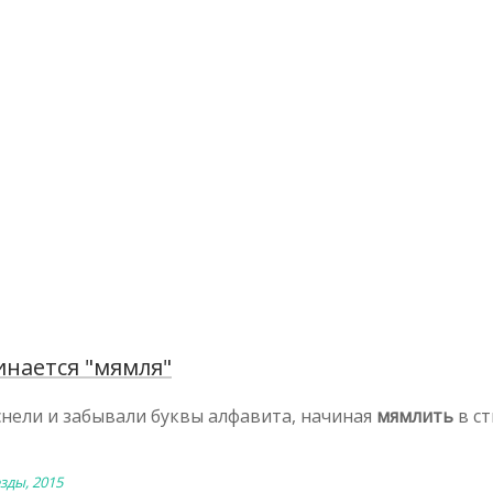
нается "мямля"
снели и забывали буквы алфавита, начиная
мямлить
в ст
зды, 2015