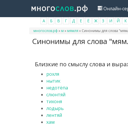
Перейти
Онлайн-се
к
основному
А
Б
В
Г
Д
Е
Ё
Ж
З
И
Й
К
содержанию
Вы
многослов.рф
»
м
»
мямля
»
Синонимы для слова "мям
здесь
Синонимы для слова "мям
Близкие по смыслу слова и выр
рохля
нытик
недотёпа
слюнтяй
тихоня
лодырь
лентяй
хам