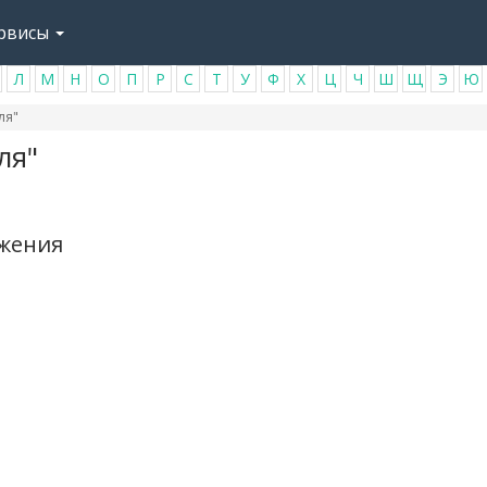
рвисы
Л
М
Н
О
П
Р
С
Т
У
Ф
Х
Ц
Ч
Ш
Щ
Э
Ю
ля"
ля"
ажения