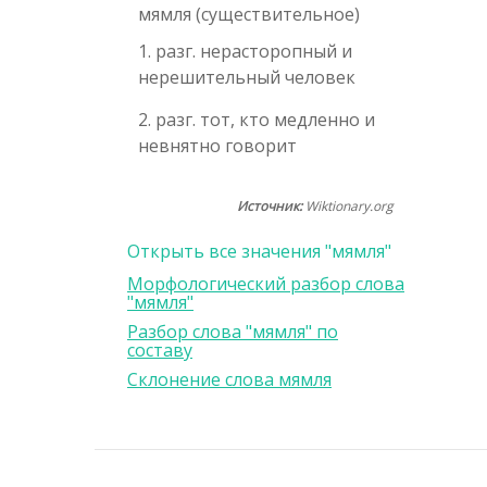
мямля (существительное)
1. разг. нерасторопный и
нерешительный человек
2. разг. тот, кто медленно и
невнятно говорит
Источник:
Wiktionary.org
Открыть все значения "мямля"
Морфологический разбор слова
"мямля"
Разбор слова "мямля" по
составу
Склонение слова мямля