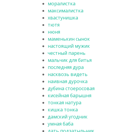
моралистка
максималистка
хвастунишка
тютя
нюня
маменькин сынок
настоящий мужик
честный парень
мальчик для битья
последняя дура
насквозь видеть
наивная дурочка
дубина стоеросовая
кисейная барышня
тонкая натура
кишка тонка
дамский угодник
умная баба
дать подзатыльник