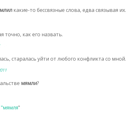
млил
какие-то бессвязные слова, едва связывая их.
ая точно, как его назвать.
1
ялась, старалась уйти от любого конфликта со мной.
2011
чальстве
мямли
?
 "
мямля
"