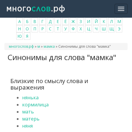
Перейти
Togg
к
navi
основному
А
Б
В
Г
Д
Е
Ё
Ж
З
И
Й
К
Л
М
содержанию
Н
О
П
Р
С
Т
У
Ф
Х
Ц
Ч
Ш
Щ
Э
Ю
Я
Вы
многослов.рф
»
м
»
мамка
»
Синонимы для слова "мамка"
здесь
Синонимы для слова "мамка"
Близкие по смыслу слова и
выражения
нянька
кормилица
мать
матерь
няня