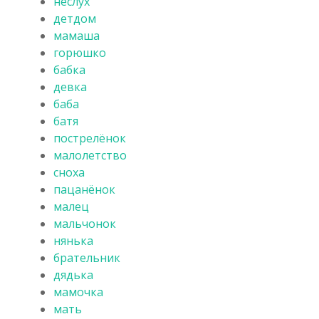
неслух
детдом
мамаша
горюшко
бабка
девка
баба
батя
пострелёнок
малолетство
сноха
пацанёнок
малец
мальчонок
нянька
брательник
дядька
мамочка
мать