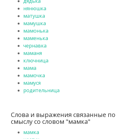
дядька
нянюшка
матушка
мамушка
мамонька
маменька
чернавка
маманя
ключница
мама
мамочка
мамуся
родительница
Слова и выражения связанные по
смыслу со словом "мамка"
мамка