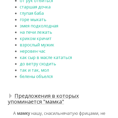
от рук отбиться
старшая дочка
глупая баба
горе мыкать
змея подколодная
на печи лежать
криком кричит
взрослый мужик
неровен час
как сыр в масле кататься
до ветру сходить
так и так, мол
белены объелся
Предложения в которых
упоминается "мамка"
А
мамку
нашу, снасильнячатую фрицами, не