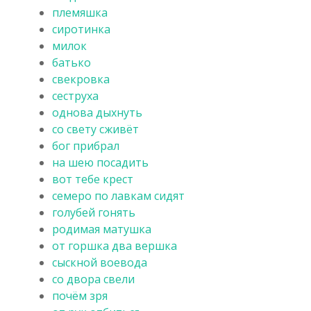
племяшка
сиротинка
милок
батько
свекровка
сеструха
однова дыхнуть
со свету сживёт
бог прибрал
на шею посадить
вот тебе крест
семеро по лавкам сидят
голубей гонять
родимая матушка
от горшка два вершка
сыскной воевода
со двора свели
почём зря