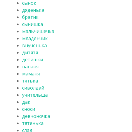
сынок
дяденька
братик
сынишка
мальчишечка
младенчик
внученька
дитятя
детишки
папаня
маманя
тятька
сиволдай
учительша
дак
сноси
девчоночка
тятенька
слад