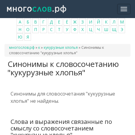
Перейти
Togg
к
navi
основному
А
Б
В
Г
Д
Е
Ё
Ж
З
И
Й
К
Л
М
содержанию
Н
О
П
Р
С
Т
У
Ф
Х
Ц
Ч
Ш
Щ
Э
Ю
Я
Вы
многослов.рф
»
к
»
кукурузные хлопья
»
Синонимы к
здесь
словосочетанию "кукурузные хлопья"
Синонимы к словосочетанию
"кукурузные хлопья"
Синонимы для словосочетания "кукурузные
хлопья" не найдены.
Слова и выражения связанные по
смыслу со словосочетанием
"кукурузные хлопья"