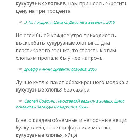
кукурузных хлопьев
, нам пришлось сбросить
цену на три процента.
Э. М. Голдратт, Цель-2. Дело не в везении, 2018
Но если бы ей каждое утро приходилось
выскребать
кукурузные хлопья
со дна
пластикового горшка, то страсть к этим
хлопьям пропала бы у неё напрочь.
Джефф Кинни, Дневник слабака, 2007
Лучше куплю пакет обезжиренного молока и
кукурузные хлопья
без сахара.
Сергей Софрин, Не оставляй ведьму в живых. Цикл
романов «Легенды Фонарщика Лун»
В него кладём объёмные и непрочные вещи:
булку хлеба, пакет кефира или молока,
кукурузные хлопья
, яйца.