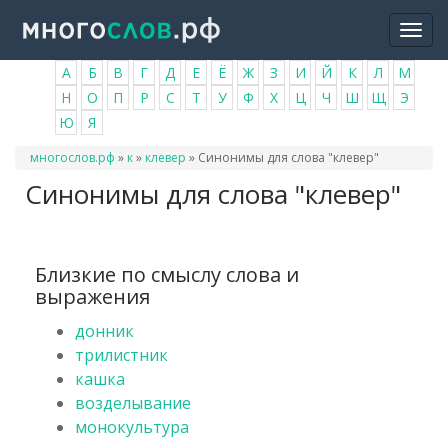
Перейти
Togg
к
navi
основному
А
Б
В
Г
Д
Е
Ё
Ж
З
И
Й
К
Л
М
содержанию
Н
О
П
Р
С
Т
У
Ф
Х
Ц
Ч
Ш
Щ
Э
Ю
Я
Вы
многослов.рф
»
к
»
клевер
»
Синонимы для слова "клевер"
здесь
Синонимы для слова "клевер"
Близкие по смыслу слова и
выражения
донник
трилистник
кашка
возделывание
монокультура