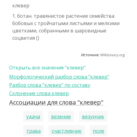
клевер
1. ботан. травянистое растение семейства
бобовых с тройчатыми листьями и мелкими
цветками, собранными в шаровидные
соцветия ()
Источник:
Wiktionary.org
Открыть все значения "клевер"
Морфологический разбор слова "клевер"
Разбор слова "клевер" по составу
Склонение слова клевер
Ассоциации для слова "клевер"
удача
везение
везунчик
трава
счастливчик
поле