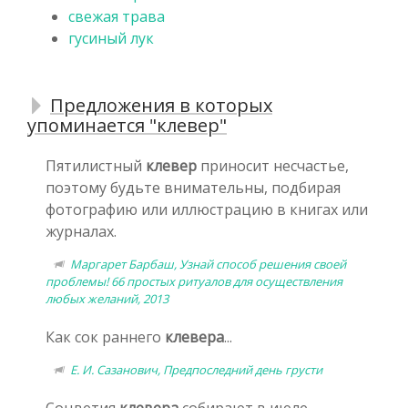
свежая трава
гусиный лук
Предложения в которых
упоминается "клевер"
Пятилистный
клевер
приносит несчастье,
поэтому будьте внимательны, подбирая
фотографию или иллюстрацию в книгах или
журналах.
Маргарет Барбаш, Узнай способ решения своей
проблемы! 66 простых ритуалов для осуществления
любых желаний, 2013
Как сок раннего
клевера
...
Е. И. Сазанович, Предпоследний день грусти
Соцветия
клевера
собирают в июле.