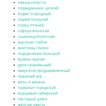
заячья капуста
подмаренник цепкий
бодяк огородный
пырей ползучий
горец птичий
софора японская
сушеница болотная
высокие стебли
анютины глазки
подорожник большой
бузина чёрная
дрок красильный
зверобой продырявленный
львиный зев
мать и мачеха
гравилат городской
борщевик сибирский
пастушья сумка
жёлтые цветы