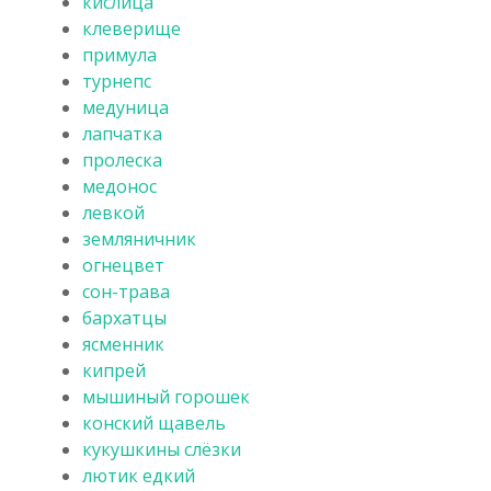
кислица
клеверище
примула
турнепс
медуница
лапчатка
пролеска
медонос
левкой
земляничник
огнецвет
сон-трава
бархатцы
ясменник
кипрей
мышиный горошек
конский щавель
кукушкины слёзки
лютик едкий